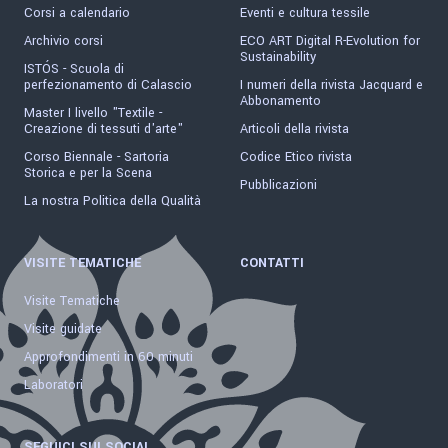
Corsi a calendario
Eventi e cultura tessile
Archivio corsi
ECO ART Digital R-Evolution for
Sustainability
ISTÓS - Scuola di
perfezionamento di Calascio
I numeri della rivista Jacquard e
Abbonamento
Master I livello "Textile -
Creazione di tessuti d'arte"
Articoli della rivista
Corso Biennale - Sartoria
Codice Etico rivista
Storica e per la Scena
Pubblicazioni
La nostra Politica della Qualità
VISITE TEMATICHE
CONTATTI
Visite Tematiche
Visite guidate
Approfondimenti in 60 minuti
Laboratori
SEGUICI SUI SOCIAL