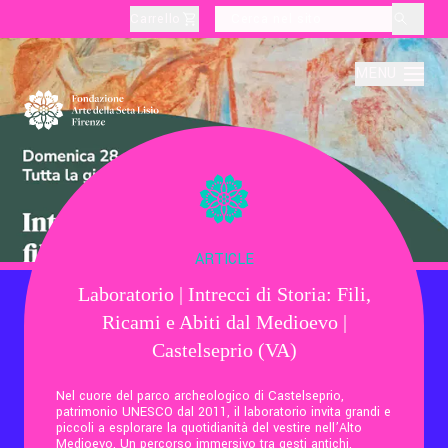
Carrello
layoutSearchLabel
MENU
Chi Siamo
Produzione
ARTICLE
Laboratorio | Intrecci di Storia: Fili,
Didattica
Ricami e Abiti dal Medioevo |
Castelseprio (VA)
Cultura
Nel cuore del parco archeologico di Castelseprio,
patrimonio UNESCO dal 2011, il laboratorio invita grandi e
piccoli a esplorare la quotidianità del vestire nell’Alto
Visite Tematiche
Medioevo. Un percorso immersivo tra gesti antichi,