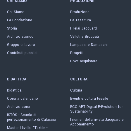
CHI SIAMO
PRODUZIONE
Chi Siamo
Produzione
La Fondazione
La Tessitura
Storia
I Telai Jacquard
Archivio storico
Velluti e Broccati
Gruppo di lavoro
Lampassi e Damaschi
Contributi pubblici
Progetti
Dove acquistare
DIDATTICA
CULTURA
Didattica
Cultura
Corsi a calendario
Eventi e cultura tessile
Archivio corsi
ECO ART Digital R-Evolution for
Sustainability
ISTÓS - Scuola di
perfezionamento di Calascio
I numeri della rivista Jacquard e
Abbonamento
Master I livello "Textile -