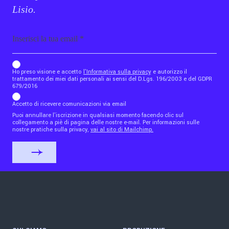
Lisio.
Email
b_b43a7bd9734c7124b3be52921_1911023b36
Ho preso visione e accetto
l'Informativa sulla privacy
e autorizzo il
trattamento dei miei dati personali ai sensi del D.Lgs. 196/2003 e del GDPR
679/2016
Accetto di ricevere comunicazioni via email
Puoi annullare l'iscrizione in qualsiasi momento facendo clic sul
collegamento a piè di pagina delle nostre e-mail. Per informazioni sulle
nostre pratiche sulla privacy,
vai al sito di Mailchimp.