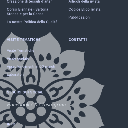
Creazione di tessuti d'arte"
Articoli della rivista
Corso Biennale - Sartoria
Codice Etico rivista
Storica e per la Scena
Pubblicazioni
La nostra Politica della Qualità
VISITE TEMATICHE
CONTATTI
Visite Tematiche
Visite guidate
Approfondimenti in 60 minuti
Laboratori
SEGUICI SUI SOCIAL
Facebook
/
X
/
Instagram
INFO