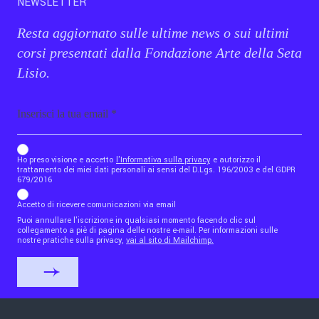
NEWSLETTER
Resta aggiornato sulle ultime news o sui ultimi
corsi presentati dalla Fondazione Arte della Seta
Lisio.
Email
b_b43a7bd9734c7124b3be52921_1911023b36
Ho preso visione e accetto
l'Informativa sulla privacy
e autorizzo il
trattamento dei miei dati personali ai sensi del D.Lgs. 196/2003 e del GDPR
679/2016
Accetto di ricevere comunicazioni via email
Puoi annullare l'iscrizione in qualsiasi momento facendo clic sul
collegamento a piè di pagina delle nostre e-mail. Per informazioni sulle
nostre pratiche sulla privacy,
vai al sito di Mailchimp.