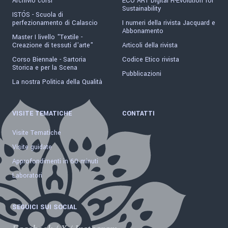
Archivio corsi
ECO ART Digital R-Evolution for
Sustainability
ISTÓS - Scuola di
perfezionamento di Calascio
I numeri della rivista Jacquard e
Abbonamento
Master I livello "Textile -
Creazione di tessuti d'arte"
Articoli della rivista
Corso Biennale - Sartoria
Codice Etico rivista
Storica e per la Scena
Pubblicazioni
La nostra Politica della Qualità
VISITE TEMATICHE
CONTATTI
Visite Tematiche
Visite guidate
Approfondimenti in 60 minuti
Laboratori
SEGUICI SUI SOCIAL