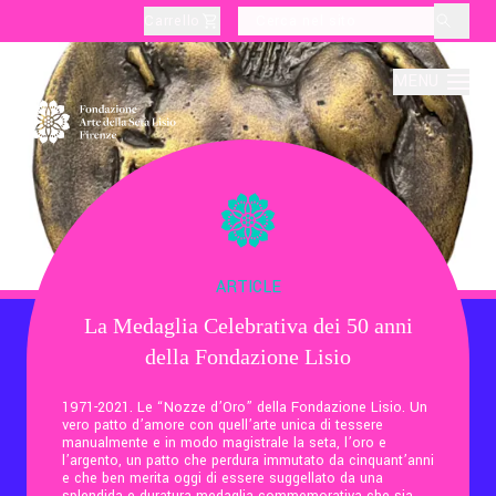
Carrello
layoutSearchLabel
MENU
Chi Siamo
Produzione
ARTICLE
La Medaglia Celebrativa dei 50 anni
Didattica
della Fondazione Lisio
Cultura
1971-2021. Le “Nozze d’Oro” della Fondazione Lisio. Un
vero patto d’amore con quell’arte unica di tessere
manualmente e in modo magistrale la seta, l’oro e
l’argento, un patto che perdura immutato da cinquant’anni
Visite Tematiche
e che ben merita oggi di essere suggellato da una
splendida e duratura medaglia commemorativa che sia