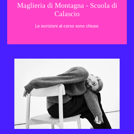
Maglieria di Montagna - Scuola di
Calascio
Le iscrizioni al corso sono chiuse.