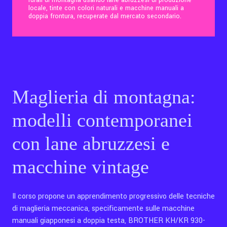
rurali di montagna usando lane abruzzesi di produzione
locale, tinte con colori naturali e macchine manuali a
doppia frontura, recuperate dal mercato secondario.
Contatti
Eng
Maglieria di montagna:
modelli contemporanei
con lane abruzzesi e
macchine vintage
Il corso propone un apprendimento progressivo delle tecniche
di maglieria meccanica, specificamente sulle macchine
manuali giapponesi a doppia testa, BROTHER KH/KR 930-