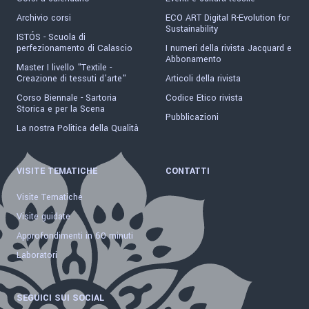
Archivio corsi
ECO ART Digital R-Evolution for
Sustainability
ISTÓS - Scuola di
perfezionamento di Calascio
I numeri della rivista Jacquard e
Abbonamento
Master I livello "Textile -
Creazione di tessuti d'arte"
Articoli della rivista
Corso Biennale - Sartoria
Codice Etico rivista
Storica e per la Scena
Pubblicazioni
La nostra Politica della Qualità
VISITE TEMATICHE
CONTATTI
Visite Tematiche
Visite guidate
Approfondimenti in 60 minuti
Laboratori
SEGUICI SUI SOCIAL