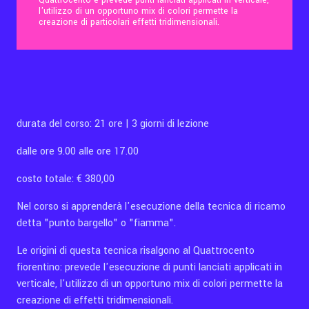
Quattrocento e prevede punti lanciati applicati in verticale,
l'utilizzo di un opportuno mix di colori permette la
creazione di particolari effetti tridimensionali.
Contatti
Eng
durata del corso: 21 ore | 3 giorni di lezione
dalle ore 9.00 alle ore 17.00
costo totale: € 380,00
Nel corso si apprenderà l'esecuzione della tecnica di ricamo
detta "punto bargello" o "fiamma".
Le origini di questa tecnica risalgono al Quattrocento
fiorentino: prevede l'esecuzione di punti lanciati applicati in
verticale, l'utilizzo di un opportuno mix di colori permette la
creazione di effetti tridimensionali.