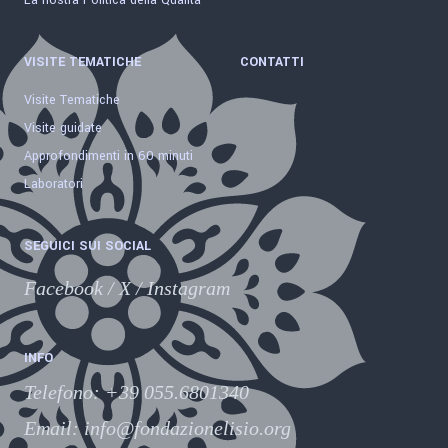
VISITE TEMATICHE
CONTATTI
Visite Tematiche
Visite guidate
Approfondimenti in 60 minuti
Laboratori
SEGUICI SUI SOCIAL
Facebook
/
X
/
Instagram
INFO
Telefono
:
+39 055.6801340
Email:
info@fondazionelisio.org