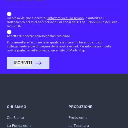
b_b43a7bd9734c7124b3be52921_1911023b36
Ho preso visione e accetto
l'Informativa sulla privacy
e autorizzo il
trattamento dei miei dati personali ai sensi del D.Lgs. 196/2003 e del GDPR
679/2016
Accetto di ricevere comunicazioni via email
Puoi annullare l'iscrizione in qualsiasi momento facendo clic sul
collegamento a piè di pagina delle nostre e-mail. Per informazioni sulle
nostre pratiche sulla privacy,
vai al sito di Mailchimp.
CHI SIAMO
PRODUZIONE
Chi Siamo
Produzione
La Fondazione
La Tessitura