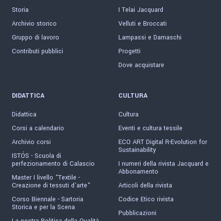
Storia
I Telai Jacquard
Archivio storico
Velluti e Broccati
Gruppo di lavoro
Lampassi e Damaschi
Contributi pubblici
Progetti
Dove acquistare
DIDATTICA
CULTURA
Didattica
Cultura
Corsi a calendario
Eventi e cultura tessile
Archivio corsi
ECO ART Digital R-Evolution for
Sustainability
ISTÓS - Scuola di
perfezionamento di Calascio
I numeri della rivista Jacquard e
Abbonamento
Master I livello "Textile -
Creazione di tessuti d'arte"
Articoli della rivista
Corso Biennale - Sartoria
Codice Etico rivista
Storica e per la Scena
Pubblicazioni
La nostra Politica della Qualità