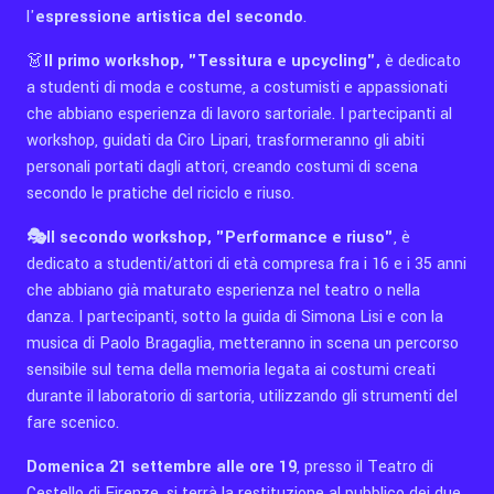
l'
espressione artistica del secondo
.
👗
Il primo workshop, "Tessitura e upcycling",
è dedicato
a studenti di moda e costume, a costumisti e appassionati
che abbiano esperienza di lavoro sartoriale. I partecipanti al
workshop, guidati da Ciro Lipari, trasformeranno gli abiti
personali portati dagli attori, creando costumi di scena
secondo le pratiche del riciclo e riuso.
🎭Il secondo workshop, "Performance e riuso"
, è
dedicato a studenti/attori di età compresa fra i 16 e i 35 anni
che abbiano già maturato esperienza nel teatro o nella
danza. I partecipanti, sotto la guida di Simona Lisi e con la
musica di Paolo Bragaglia, metteranno in scena un percorso
sensibile sul tema della memoria legata ai costumi creati
durante il laboratorio di sartoria, utilizzando gli strumenti del
fare scenico.
Domenica 21 settembre alle ore 19
, presso il Teatro di
Cestello di Firenze, si terrà la restituzione al pubblico dei due