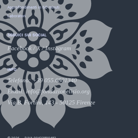
Approfondimenti in 60 minuti
Laboratori
SEGUICI SUI SOCIAL
Facebook
/
X
/
Instagram
INFO
Telefono
:
+39 055.6801340
Email:
info@fondazionelisio.org
Via B. Fortini, 143 - 50125 Firenze