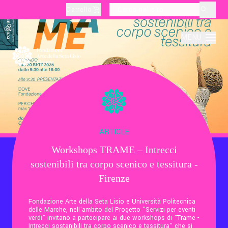
Carrello
layoutSearchLabel
MENU
Chi Siamo
Produzione
ARTICLE
Workshops TRAME – Intrecci
Didattica
sostenibili tra corpo scenico e tessitura -
Firenze
Cultura
Fondazione Arte della Seta Lisio e Università Politecnica
delle Marche, nell'ambito del Progetto "Servizi per eventi
verdi" invitano a partecipare ai due workshops di "Trame -
Visite Tematiche
Intrecci sostenibili tra corpo scenico e tessitura" che si