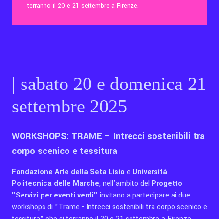
terranno il 20 e 21 settembre a Firenze.
Contatti
Eng
| sabato 20 e domenica 21
settembre 2025
WORKSHOPS: TRAME – Intrecci sostenibili tra
corpo scenico e tessitura
Fondazione Arte della Seta Lisio
e
Università
Politecnica delle Marche
, nell'ambito del
Progetto
"Servizi per eventi verdi"
invitano a partecipare ai due
workshops di "Trame - Intrecci sostenibili tra corpo scenico e
tessitura" che si terranno il 20 e 21 settembre a Firenze.