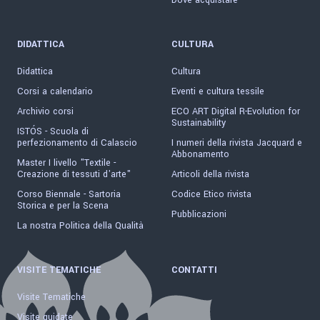
Dove acquistare
DIDATTICA
CULTURA
Didattica
Cultura
Corsi a calendario
Eventi e cultura tessile
Archivio corsi
ECO ART Digital R-Evolution for
Sustainability
ISTÓS - Scuola di
perfezionamento di Calascio
I numeri della rivista Jacquard e
Abbonamento
Master I livello "Textile -
Creazione di tessuti d'arte"
Articoli della rivista
Corso Biennale - Sartoria
Codice Etico rivista
Storica e per la Scena
Pubblicazioni
La nostra Politica della Qualità
VISITE TEMATICHE
CONTATTI
Visite Tematiche
Visite guidate