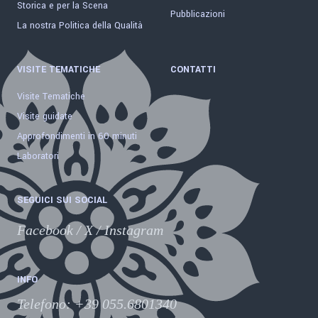
Storica e per la Scena
Pubblicazioni
La nostra Politica della Qualità
VISITE TEMATICHE
CONTATTI
Visite Tematiche
Visite guidate
Approfondimenti in 60 minuti
Laboratori
SEGUICI SUI SOCIAL
Facebook
/
X
/
Instagram
INFO
Telefono
:
+39 055.6801340