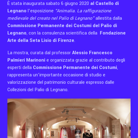
È stata inaugurata sabato 6 giugno 2020
al Castello di
Legnano
l’esposizione
“Animalia. La raffigurazione
medievale del creato nel Palio di Legnano”
allestita dalla
C
ommissione Permanente dei Costumi del Palio di
Legnano
, con la consulenza scientifica della
Fondazione
Arte della Seta Lisio di Firenze
.
La mostra, curata dal professor
Alessio Francesco
Palmieri Marinoni
e organizzata grazie al contributo degli
esperti della
Commissione Permanente dei Costumi
,
rappresenta un’importante occasione di studio e
valorizzazione del patrimonio culturale espresso dalle
Collezioni del Palio di Legnano.