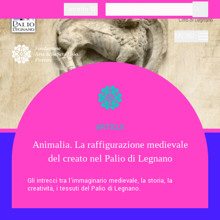
Carrello
layoutSearchLabel
MENU
Chi Siamo
Produzione
ARTICLE
Animalia. La raffigurazione medievale
Didattica
del creato nel Palio di Legnano
Cultura
Gli intrecci tra l’immaginario medievale, la storia, la
creatività, i tessuti del Palio di Legnano.
Visite Tematiche