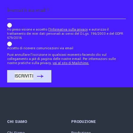
Email
b_b43a7bd9734c7124b3be52921_1911023b36
Ho preso visione e accetto
l'Informativa sulla privacy
e autorizzo il
trattamento dei miei dati personali ai sensi del D.Lgs. 196/2003 e del GDPR
679/2016
Accetto di ricevere comunicazioni via email
Puoi annullare l'iscrizione in qualsiasi momento facendo clic sul
collegamento a piè di pagina delle nostre e-mail. Per informazioni sulle
nostre pratiche sulla privacy,
vai al sito di Mailchimp.
CHI SIAMO
PRODUZIONE