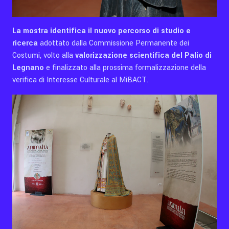
La mostra identifica il nuovo percorso di studio e
ricerca
adottato dalla Commissione Permanente dei
Costumi, volto alla
valorizzazione scientifica del Palio di
Legnano
e finalizzato alla prossima formalizzazione della
verifica di Interesse Culturale al MiBACT.