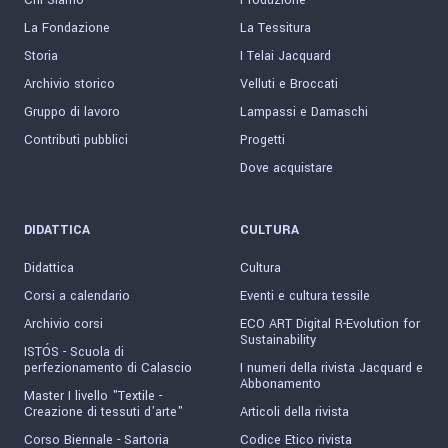
Chi Siamo
Produzione
La Fondazione
La Tessitura
Storia
I Telai Jacquard
Archivio storico
Velluti e Broccati
Gruppo di lavoro
Lampassi e Damaschi
Contributi pubblici
Progetti
Dove acquistare
DIDATTICA
CULTURA
Didattica
Cultura
Corsi a calendario
Eventi e cultura tessile
Archivio corsi
ECO ART Digital R-Evolution for
Sustainability
ISTÓS - Scuola di
perfezionamento di Calascio
I numeri della rivista Jacquard e
Abbonamento
Master I livello "Textile -
Creazione di tessuti d'arte"
Articoli della rivista
Corso Biennale - Sartoria
Codice Etico rivista