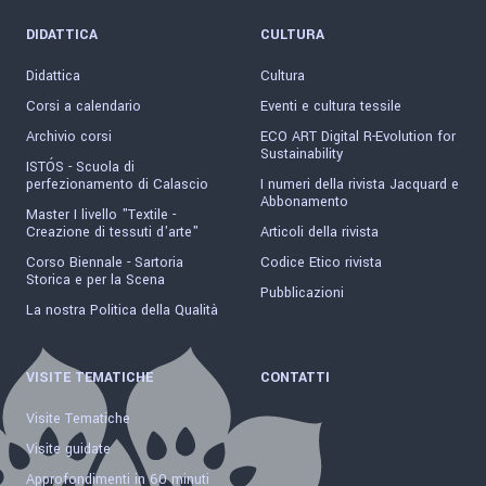
DIDATTICA
CULTURA
Didattica
Cultura
Corsi a calendario
Eventi e cultura tessile
Archivio corsi
ECO ART Digital R-Evolution for
Sustainability
ISTÓS - Scuola di
perfezionamento di Calascio
I numeri della rivista Jacquard e
Abbonamento
Master I livello "Textile -
Creazione di tessuti d'arte"
Articoli della rivista
Corso Biennale - Sartoria
Codice Etico rivista
Storica e per la Scena
Pubblicazioni
La nostra Politica della Qualità
VISITE TEMATICHE
CONTATTI
Visite Tematiche
Visite guidate
Approfondimenti in 60 minuti