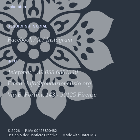
Laboratori
SEGUICI SUI SOCIAL
Facebook
/
X
/
Instagram
INFO
Telefono
:
+39 055.6801340
Email:
info@fondazionelisio.org
Via B. Fortini, 143 - 50125 Firenze
©
2026
-
P.IVA
00423890482
Design & dev Cantiere Creativo
-
Made with DatoCMS