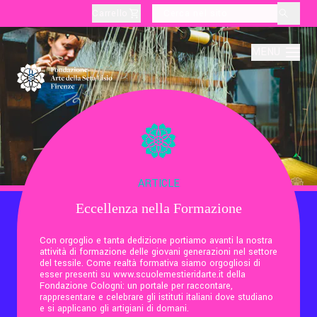
Carrello
layoutSearchLabel
MENU
Chi Siamo
Produzione
ARTICLE
Eccellenza nella Formazione
Didattica
Con orgoglio e tanta dedizione portiamo avanti la nostra
attività di formazione delle giovani generazioni nel settore
Cultura
del tessile. Come realtà formativa siamo orgogliosi di
esser presenti su www.scuolemestieridarte.it della
Fondazione Cologni: un portale per raccontare,
rappresentare e celebrare gli istituti italiani dove studiano
Visite Tematiche
e si applicano gli artigiani di domani.