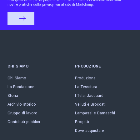
collegamento a piè di pagina delle nostre e-mail. Per informazioni sulle
nostre pratiche sulla privacy,
vai al sito di Mailchimp.
CHI SIAMO
PRODUZIONE
Chi Siamo
Produzione
La Fondazione
La Tessitura
Storia
I Telai Jacquard
Archivio storico
Velluti e Broccati
Gruppo di lavoro
Lampassi e Damaschi
Contributi pubblici
Progetti
Dove acquistare