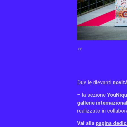
Due le rilevanti
novit
– la sezione
YouNique
gallerie internazional
realizzato in collabo
Vai alla
pagina dedic