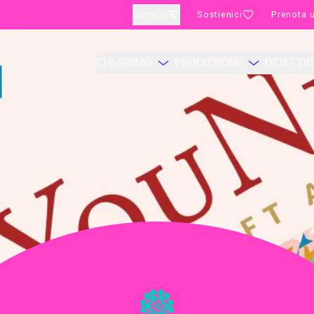
Carrello
Sostienici
Prenota u
CHI SIAMO
PRODUZIONE
DIDATTI