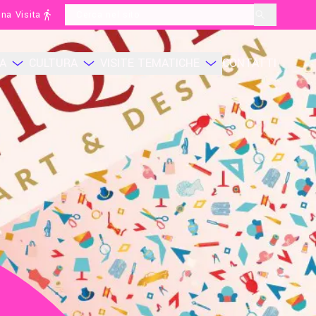
na Visita
layoutSearchLabel
CA
CULTURA
VISITE TEMATICHE
CONTATTI