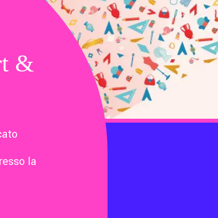
rt &
cato
resso la