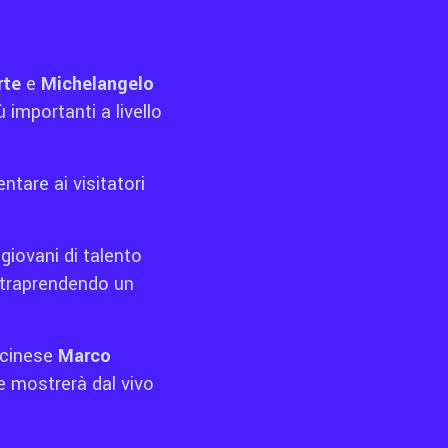
rte
e
Michelangelo
ù importanti a livello
tare ai visitatori
 giovani di talento
intraprendendo un
icinese
Marco
he mostrerà dal vivo