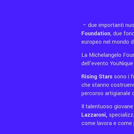
– due importanti nuovi
Foundation
, due fond
europeo nel mondo del
La Michelangelo Found
dell’evento YouNique 
Rising Stars
sono i fu
che stanno costruendo
percorso artigianale 
Il talentuoso giovane
Lazzaroni,
specializz
come lavora e come p