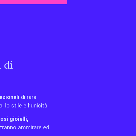
 di
nazionali
di rara
lo stile e l’unicità.
osi gioielli,
 potranno ammirare ed