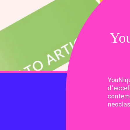
You
YouNiqu
d’eccell
contemp
neoclas