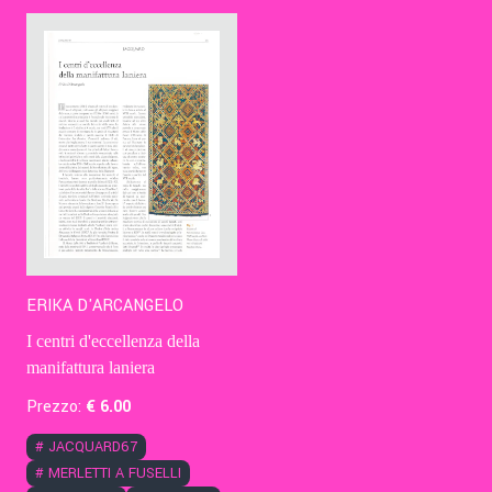
Contatti
Eng
ERIKA D'ARCANGELO
I centri d'eccellenza della
manifattura laniera
Prezzo:
€
6
.00
#
JACQUARD67
#
MERLETTI A FUSELLI