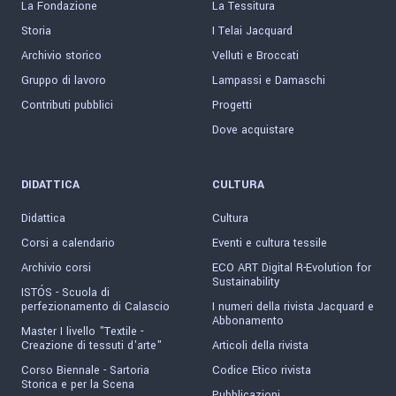
La Fondazione
La Tessitura
Storia
I Telai Jacquard
Archivio storico
Velluti e Broccati
Gruppo di lavoro
Lampassi e Damaschi
Contributi pubblici
Progetti
Dove acquistare
DIDATTICA
CULTURA
Didattica
Cultura
Corsi a calendario
Eventi e cultura tessile
Archivio corsi
ECO ART Digital R-Evolution for
Sustainability
ISTÓS - Scuola di
perfezionamento di Calascio
I numeri della rivista Jacquard e
Abbonamento
Master I livello "Textile -
Creazione di tessuti d'arte"
Articoli della rivista
Corso Biennale - Sartoria
Codice Etico rivista
Storica e per la Scena
Pubblicazioni