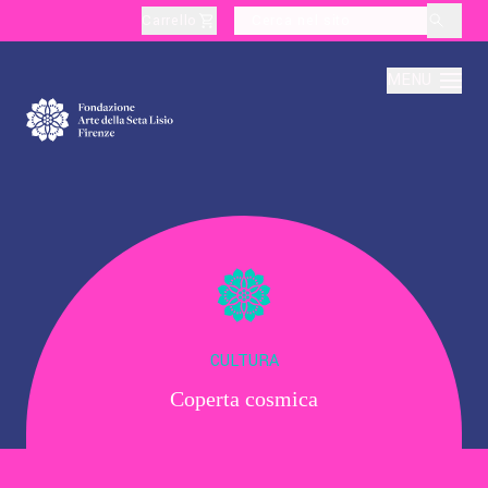
Carrello
layoutSearchLabel
MENU
Chi Siamo
Produzione
Didattica
CULTURA
Coperta cosmica
Cultura
Visite Tematiche