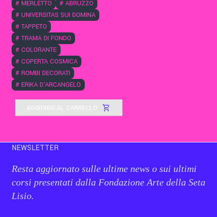
#
MERLETTO
#
ABRUZZO
#
UNIVERSITAS SUI DOMINA
#
TAPPETO
#
TRAMA DI FONDO
#
COLORANTE
#
COPERTA COSMICA
#
ROMBI DECORATI
#
ERIKA D'ARCANGELO
AGGIUNGI AL CARRELLO
NEWSLETTER
Resta aggiornato sulle ultime news o sui ultimi
corsi presentati dalla Fondazione Arte della Seta
Lisio.
Email