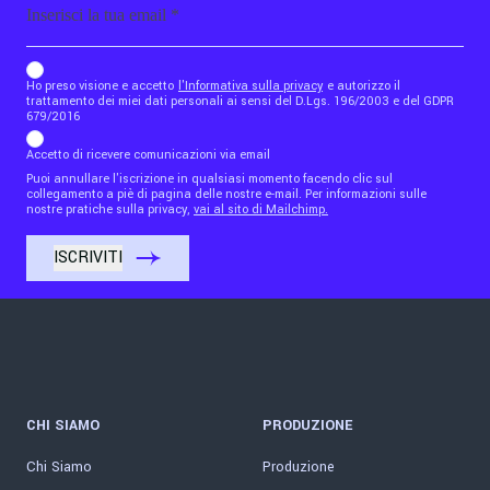
b_b43a7bd9734c7124b3be52921_1911023b36
Ho preso visione e accetto
l'Informativa sulla privacy
e autorizzo il
trattamento dei miei dati personali ai sensi del D.Lgs. 196/2003 e del GDPR
679/2016
Accetto di ricevere comunicazioni via email
Puoi annullare l'iscrizione in qualsiasi momento facendo clic sul
collegamento a piè di pagina delle nostre e-mail. Per informazioni sulle
nostre pratiche sulla privacy,
vai al sito di Mailchimp.
CHI SIAMO
PRODUZIONE
Chi Siamo
Produzione