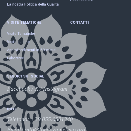
La nostra Politica della Qualità
VISITE TEMATICHE
CONTATTI
Visite Tematiche
Visite guidate
Approfondimenti in 60 minuti
Laboratori
SEGUICI SUI SOCIAL
Facebook
/
X
/
Instagram
INFO
Telefono
:
+39 055.6801340
Email:
info@fondazionelisio.org