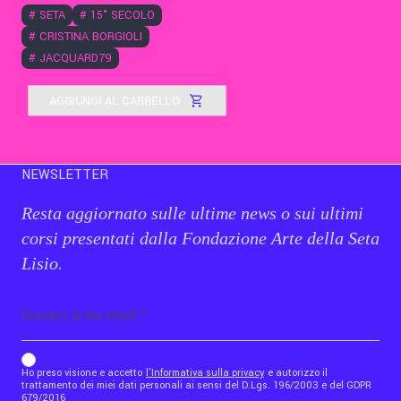
#
SETA
#
15° SECOLO
#
CRISTINA BORGIOLI
#
JACQUARD79
AGGIUNGI AL CARRELLO
NEWSLETTER
Resta aggiornato sulle ultime news o sui ultimi
corsi presentati dalla Fondazione Arte della Seta
Lisio.
Email
b_b43a7bd9734c7124b3be52921_1911023b36
Ho preso visione e accetto
l'Informativa sulla privacy
e autorizzo il
trattamento dei miei dati personali ai sensi del D.Lgs. 196/2003 e del GDPR
679/2016