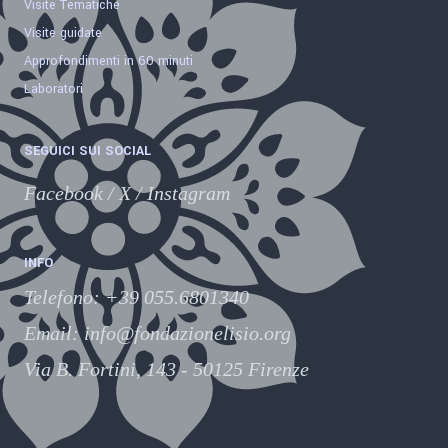
Visite Tematiche
Visite guidate
Approfondimenti in 60 minuti
Laboratori
SEGUICI SUI SOCIAL
Facebook
/
X
/
Instagram
INFO
Telefono
:
+39 055.6801340
Email:
info@fondazionelisio.org
Via B. Fortini, 143 - 50125 Firenze