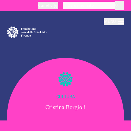
Carrello
layoutSearchLabel
MENU
Chi Siamo
Produzione
Didattica
CULTURA
Cristina Borgioli
Cultura
Visite Tematiche