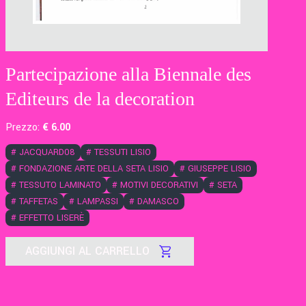
Partecipazione alla Biennale des
Editeurs de la decoration
Prezzo:
€
6
.00
#
JACQUARD08
#
TESSUTI LISIO
#
FONDAZIONE ARTE DELLA SETA LISIO
#
GIUSEPPE LISIO
#
TESSUTO LAMINATO
#
MOTIVI DECORATIVI
#
SETA
#
TAFFETAS
#
LAMPASSI
#
DAMASCO
#
EFFETTO LISERÈ
AGGIUNGI AL CARRELLO