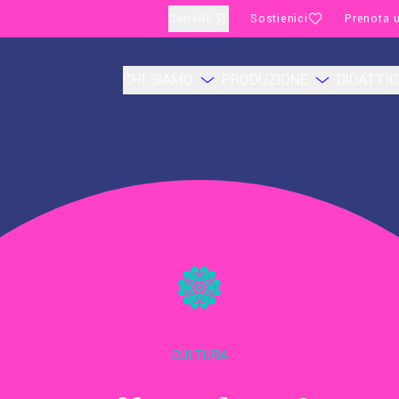
Carrello
Sostienici
Prenota u
CHI SIAMO
PRODUZIONE
DIDATTI
CULTURA