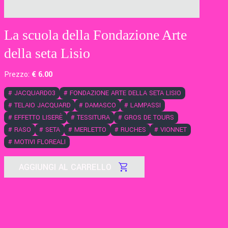
La scuola della Fondazione Arte
della seta Lisio
Prezzo:
€
6
.00
#
JACQUARD03
#
FONDAZIONE ARTE DELLA SETA LISIO
#
TELAIO JACQUARD
#
DAMASCO
#
LAMPASSI
#
EFFETTO LISERÈ
#
TESSITURA
#
GROS DE TOURS
#
RASO
#
SETA
#
MERLETTO
#
RUCHES
#
VIONNET
#
MOTIVI FLOREALI
AGGIUNGI AL CARRELLO