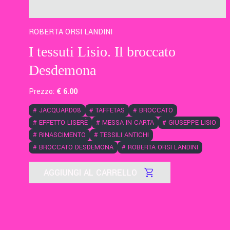
ROBERTA ORSI LANDINI
I tessuti Lisio. Il broccato
Desdemona
Prezzo:
€
6
.00
#
JACQUARD08
#
TAFFETAS
#
BROCCATO
#
EFFETTO LISERÈ
#
MESSA IN CARTA
#
GIUSEPPE LISIO
#
RINASCIMENTO
#
TESSILI ANTICHI
#
BROCCATO DESDEMONA
#
ROBERTA ORSI LANDINI
AGGIUNGI AL CARRELLO