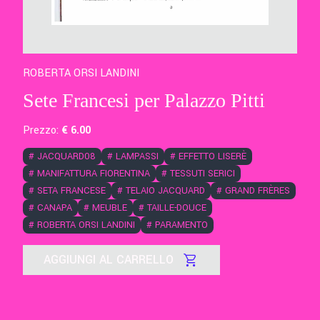
ROBERTA ORSI LANDINI
Sete Francesi per Palazzo Pitti
Prezzo:
€
6
.00
#
JACQUARD08
#
LAMPASSI
#
EFFETTO LISERÈ
#
MANIFATTURA FIORENTINA
#
TESSUTI SERICI
#
SETA FRANCESE
#
TELAIO JACQUARD
#
GRAND FRÈRES
#
CANAPA
#
MEUBLE
#
TAILLE-DOUCE
#
ROBERTA ORSI LANDINI
#
PARAMENTO
AGGIUNGI AL CARRELLO