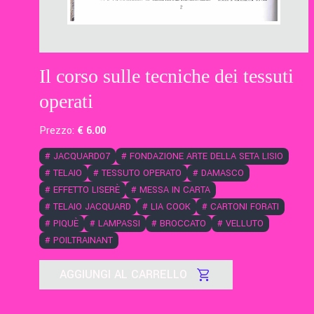
Il corso sulle tecniche dei tessuti
operati
Prezzo:
€
6
.00
#
JACQUARD07
#
FONDAZIONE ARTE DELLA SETA LISIO
#
TELAIO
#
TESSUTO OPERATO
#
DAMASCO
#
EFFETTO LISERÈ
#
MESSA IN CARTA
#
TELAIO JACQUARD
#
LIA COOK
#
CARTONI FORATI
#
PIQUÈ
#
LAMPASSI
#
BROCCATO
#
VELLUTO
#
POILTRAINANT
AGGIUNGI AL CARRELLO