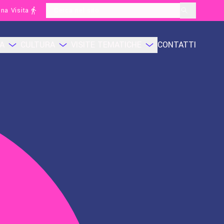
na Visita
layoutSearchLabel
CA
CULTURA
VISITE TEMATICHE
CONTATTI