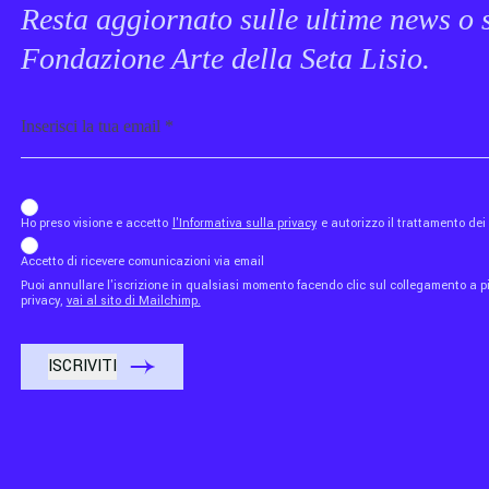
Resta aggiornato sulle ultime news o s
Fondazione Arte della Seta Lisio.
Email
b_b43a7bd9734c7124b3be52921_1911023b36
Ho preso visione e accetto
l'Informativa sulla privacy
e autorizzo il trattamento de
Accetto di ricevere comunicazioni via email
Puoi annullare l'iscrizione in qualsiasi momento facendo clic sul collegamento a piè
privacy,
vai al sito di Mailchimp.