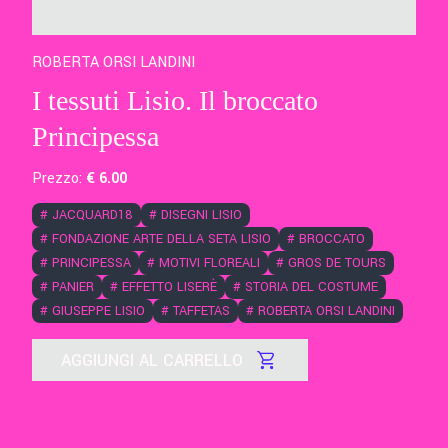
ROBERTA ORSI LANDINI
I tessuti Lisio. Il broccato
Principessa
Prezzo:
€
6
.00
#
JACQUARD18
#
DISEGNI LISIO
#
FONDAZIONE ARTE DELLA SETA LISIO
#
BROCCATO
#
PRINCIPESSA
#
MOTIVI FLOREALI
#
GROS DE TOURS
#
PANIER
#
EFFETTO LISERÈ
#
STORIA DEL COSTUME
#
GIUSEPPE LISIO
#
TAFFETAS
#
ROBERTA ORSI LANDINI
AGGIUNGI AL CARRELLO