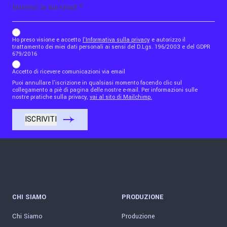
b_b43a7bd9734c7124b3be52921_1911023b36
Ho preso visione e accetto
l'Informativa sulla privacy
e autorizzo il
trattamento dei miei dati personali ai sensi del D.Lgs. 196/2003 e del GDPR
679/2016
Accetto di ricevere comunicazioni via email
Puoi annullare l'iscrizione in qualsiasi momento facendo clic sul
collegamento a piè di pagina delle nostre e-mail. Per informazioni sulle
nostre pratiche sulla privacy,
vai al sito di Mailchimp.
CHI SIAMO
PRODUZIONE
Chi Siamo
Produzione