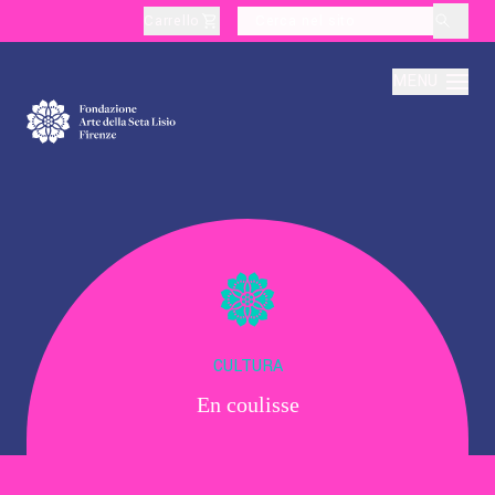
Carrello
layoutSearchLabel
MENU
Chi Siamo
Produzione
Didattica
CULTURA
En coulisse
Cultura
Visite Tematiche