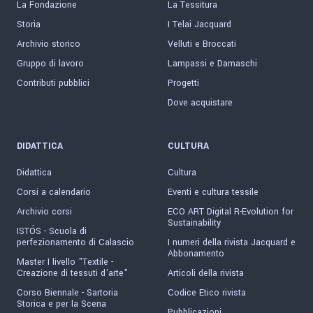
La Fondazione
La Tessitura
Storia
I Telai Jacquard
Archivio storico
Velluti e Broccati
Gruppo di lavoro
Lampassi e Damaschi
Contributi pubblici
Progetti
Dove acquistare
DIDATTICA
CULTURA
Didattica
Cultura
Corsi a calendario
Eventi e cultura tessile
Archivio corsi
ECO ART Digital R-Evolution for
Sustainability
ISTÓS - Scuola di
perfezionamento di Calascio
I numeri della rivista Jacquard e
Abbonamento
Master I livello "Textile -
Creazione di tessuti d'arte"
Articoli della rivista
Corso Biennale - Sartoria
Codice Etico rivista
Storica e per la Scena
Pubblicazioni