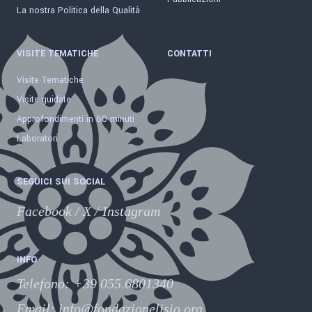
La nostra Politica della Qualità
VISITE TEMATICHE
CONTATTI
Visite Tematiche
Visite guidate
Approfondimenti in 60 minuti
Laboratori
SEGUICI SUI SOCIAL
Facebook
/
X
/
Instagram
INFO
Telefono
:
+39 055.6801340
Email:
info@fondazionelisio.org