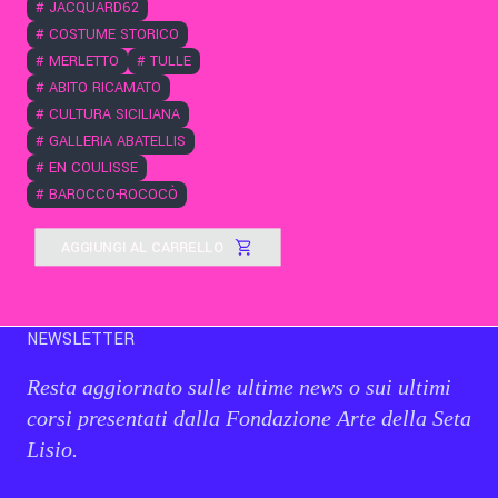
#
JACQUARD62
#
COSTUME STORICO
#
MERLETTO
#
TULLE
#
ABITO RICAMATO
#
CULTURA SICILIANA
#
GALLERIA ABATELLIS
#
EN COULISSE
#
BAROCCO-ROCOCÒ
AGGIUNGI AL CARRELLO
NEWSLETTER
Resta aggiornato sulle ultime news o sui ultimi
corsi presentati dalla Fondazione Arte della Seta
Lisio.
Email