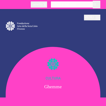
Carrello
layoutSearchLabel
MENU
Chi Siamo
Produzione
Didattica
CULTURA
Ghemme
Cultura
Visite Tematiche