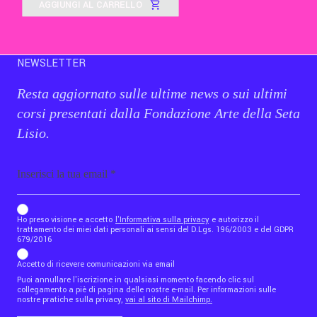
AGGIUNGI AL CARRELLO
NEWSLETTER
Resta aggiornato sulle ultime news o sui ultimi
corsi presentati dalla Fondazione Arte della Seta
Lisio.
Email
b_b43a7bd9734c7124b3be52921_1911023b36
Ho preso visione e accetto
l'Informativa sulla privacy
e autorizzo il
trattamento dei miei dati personali ai sensi del D.Lgs. 196/2003 e del GDPR
679/2016
Accetto di ricevere comunicazioni via email
Puoi annullare l'iscrizione in qualsiasi momento facendo clic sul
collegamento a piè di pagina delle nostre e-mail. Per informazioni sulle
nostre pratiche sulla privacy,
vai al sito di Mailchimp.