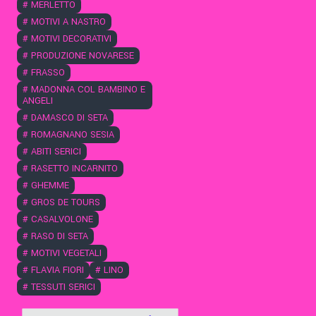
#
MERLETTO
#
MOTIVI A NASTRO
#
MOTIVI DECORATIVI
#
PRODUZIONE NOVARESE
#
FRASSO
#
MADONNA COL BAMBINO E
ANGELI
#
DAMASCO DI SETA
#
ROMAGNANO SESIA
#
ABITI SERICI
#
RASETTO INCARNITO
#
GHEMME
#
GROS DE TOURS
#
CASALVOLONE
#
RASO DI SETA
#
MOTIVI VEGETALI
#
FLAVIA FIORI
#
LINO
#
TESSUTI SERICI