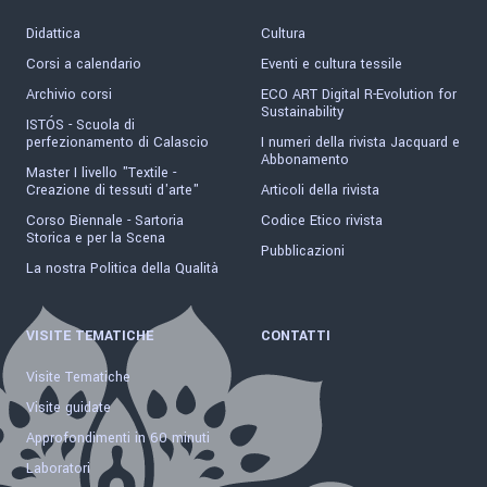
Didattica
Cultura
Corsi a calendario
Eventi e cultura tessile
Archivio corsi
ECO ART Digital R-Evolution for
Sustainability
ISTÓS - Scuola di
perfezionamento di Calascio
I numeri della rivista Jacquard e
Abbonamento
Master I livello "Textile -
Creazione di tessuti d'arte"
Articoli della rivista
Corso Biennale - Sartoria
Codice Etico rivista
Storica e per la Scena
Pubblicazioni
La nostra Politica della Qualità
VISITE TEMATICHE
CONTATTI
Visite Tematiche
Visite guidate
Approfondimenti in 60 minuti
Laboratori