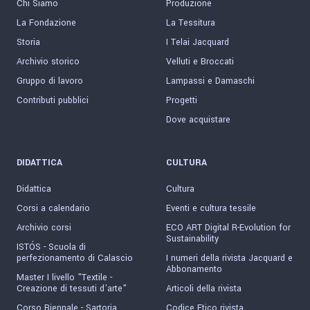
Chi Siamo
Produzione
La Fondazione
La Tessitura
Storia
I Telai Jacquard
Archivio storico
Velluti e Broccati
Gruppo di lavoro
Lampassi e Damaschi
Contributi pubblici
Progetti
Dove acquistare
DIDATTICA
CULTURA
Didattica
Cultura
Corsi a calendario
Eventi e cultura tessile
Archivio corsi
ECO ART Digital R-Evolution for
Sustainability
ISTÓS - Scuola di
perfezionamento di Calascio
I numeri della rivista Jacquard e
Abbonamento
Master I livello "Textile -
Creazione di tessuti d'arte"
Articoli della rivista
Corso Biennale - Sartoria
Codice Etico rivista