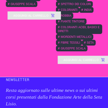
#
GIUSEPPE SCALA
#
SPETTRO DEI COLORI
#
COLORANTI
#
INDIA
AGGIUNGI AL CARRELLO
#
ROBBIA
#
PIANTE TINTORIE
#
COLORANTI ACIDI, BASICI E
DIRETTI
#
MORDENTI METALLICI
#
FIBRE TESSILI
#
SETA
#
GIUSEPPE SCALA
AGGIUNGI AL CARRELLO
NEWSLETTER
Resta aggiornato sulle ultime news o sui ultimi
corsi presentati dalla Fondazione Arte della Seta
Lisio.