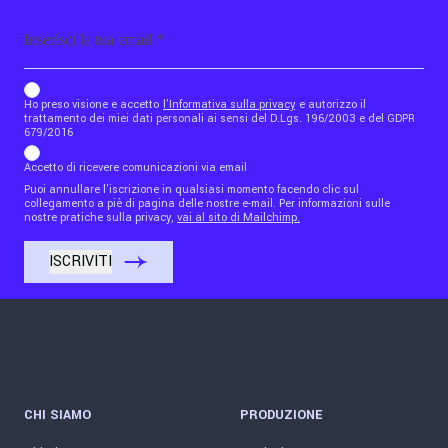
Email
b_b43a7bd9734c7124b3be52921_1911023b36
Ho preso visione e accetto
l'Informativa sulla privacy
e autorizzo il
trattamento dei miei dati personali ai sensi del D.Lgs. 196/2003 e del GDPR
679/2016
Accetto di ricevere comunicazioni via email
Puoi annullare l'iscrizione in qualsiasi momento facendo clic sul
collegamento a piè di pagina delle nostre e-mail. Per informazioni sulle
nostre pratiche sulla privacy,
vai al sito di Mailchimp.
CHI SIAMO
PRODUZIONE