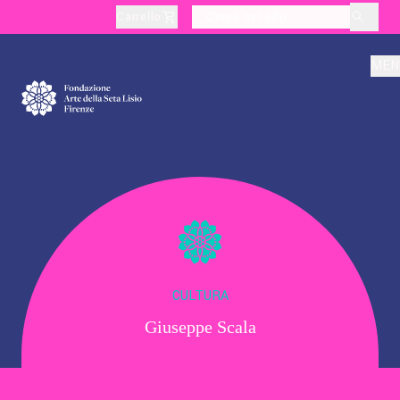
Carrello
layoutSearchLabel
MEN
Chi Siamo
Produzione
Didattica
CULTURA
Giuseppe Scala
Cultura
Visite Tematiche