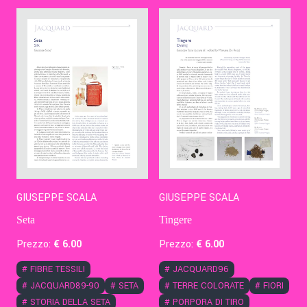
Contatti
Eng
GIUSEPPE SCALA
GIUSEPPE SCALA
Seta
Tingere
Prezzo:
€
6
.00
Prezzo:
€
6
.00
#
FIBRE TESSILI
#
JACQUARD96
#
JACQUARD89-90
#
SETA
#
TERRE COLORATE
#
FIORI
#
STORIA DELLA SETA
#
PORPORA DI TIRO