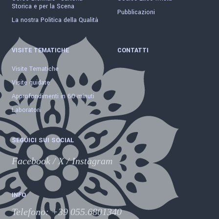
Storica e per la Scena
Pubblicazioni
La nostra Politica della Qualità
VISITE TEMATICHE
CONTATTI
Visite Tematiche
Visite guidate
Approfondimenti in 60 minuti
Laboratori
SEGUICI SUI SOCIAL
Facebook
/
X
/
Instagram
INFO
Telefono
:
+39 055.6801340