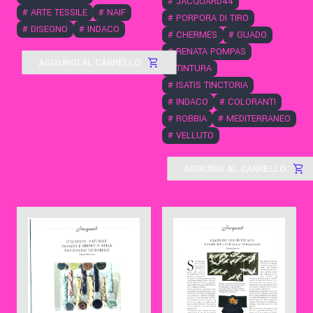
#
JACQUARD44
#
ARTE TESSILE
#
NAIF
#
PORPORA DI TIRO
#
DISEGNO
#
INDACO
#
CHERMES
#
GUADO
#
RENATA POMPAS
AGGIUNGI AL CARRELLO
#
TINTURA
#
ISATIS TINCTORIA
#
INDACO
#
COLORANTI
#
ROBBIA
#
MEDITERRANEO
#
VELLUTO
AGGIUNGI AL CARRELLO