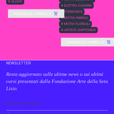
#
GUADO
#
ELETTRA CASARIN
#
STENDARDO
AGGIUNGI AL CARRELLO
#
MOTIVI ANIMALI
#
MOTIVI FLOREALI
#
ARTISTE GIAPPONESI
AGGIUNGI AL CARRELLO
NEWSLETTER
Resta aggiornato sulle ultime news o sui ultimi
corsi presentati dalla Fondazione Arte della Seta
Lisio.
Email
b_b43a7bd9734c7124b3be52921_1911023b36