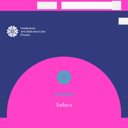
Carrello
layoutSearchLabel
MEN
Chi Siamo
Produzione
Didattica
CULTURA
Indaco
Cultura
Visite Tematiche