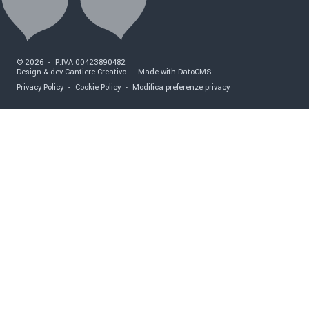
©
2026
-
P.IVA
00423890482
Design & dev Cantiere Creativo
-
Made with DatoCMS
Privacy Policy
-
Cookie Policy
-
Modifica preferenze privacy