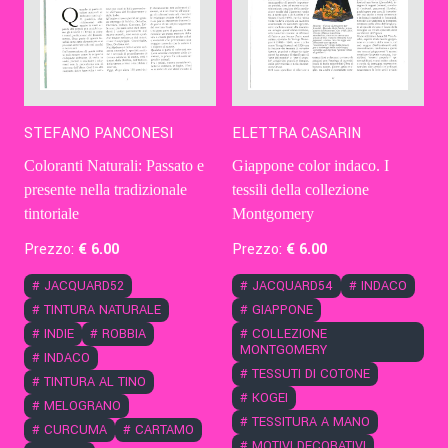
STEFANO PANCONESI
ELETTRA CASARIN
Coloranti Naturali: Passato e
Giappone color indaco. I
presente nella tradizionale
tessili della collezione
tintoriale
Montgomery
Prezzo:
€
6
.00
Prezzo:
€
6
.00
#
JACQUARD52
#
JACQUARD54
#
INDACO
#
TINTURA NATURALE
#
GIAPPONE
#
INDIE
#
ROBBIA
#
COLLEZIONE
MONTGOMERY
#
INDACO
#
TESSUTI DI COTONE
#
TINTURA AL TINO
#
KOGEI
#
MELOGRANO
#
TESSITURA A MANO
#
CURCUMA
#
CARTAMO
#
MOTIVI DECORATIVI