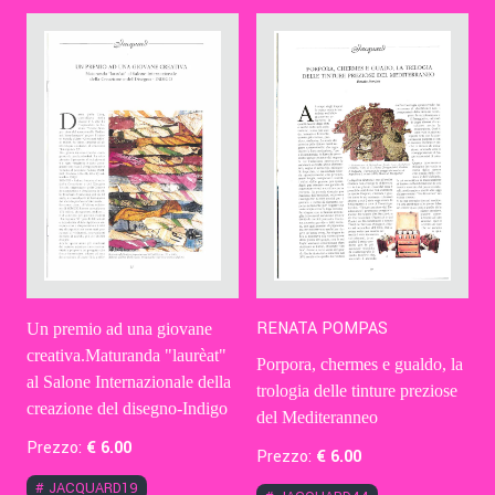
Contatti
Eng
RENATA POMPAS
Un premio ad una giovane
creativa.Maturanda "laurèat"
Porpora, chermes e gualdo, la
al Salone Internazionale della
trologia delle tinture preziose
creazione del disegno-Indigo
del Mediteranneo
Prezzo:
€
6
.00
Prezzo:
€
6
.00
#
JACQUARD19