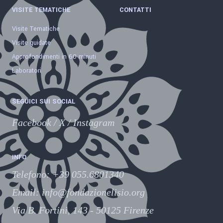
VISITE TEMATICHE
CONTATTI
Visite Tematiche
Visite guidate
Approfondimenti in 60 minuti
Laboratori
SEGUICI SUI SOCIAL
Facebook
/
X
/
Instagram
INFO
Telefono
:
+39 055.6801340
Email:
info@fondazionelisio.org
Via B. Fortini, 143 - 50125 Firenze