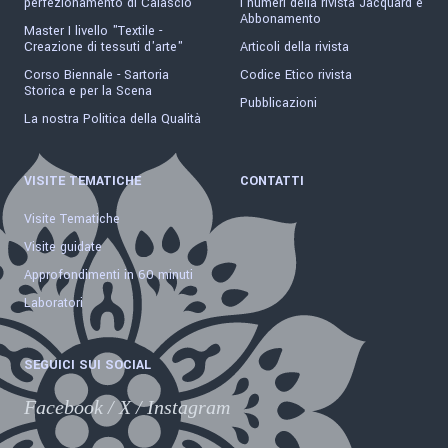
perfezionamento di Calascio
I numeri della rivista Jacquard e
Abbonamento
Master I livello "Textile -
Creazione di tessuti d'arte"
Articoli della rivista
Corso Biennale - Sartoria
Codice Etico rivista
Storica e per la Scena
Pubblicazioni
La nostra Politica della Qualità
VISITE TEMATICHE
CONTATTI
Visite Tematiche
Visite guidate
Approfondimenti in 60 minuti
Laboratori
SEGUICI SUI SOCIAL
Facebook
/
X
/
Instagram