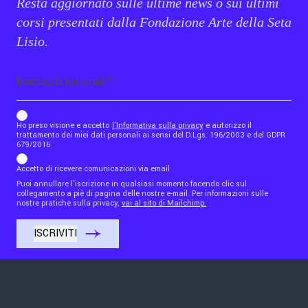
Resta aggiornato sulle ultime news o sui ultimi
corsi presentati dalla Fondazione Arte della Seta
Lisio.
Email
b_b43a7bd9734c7124b3be52921_1911023b36
Ho preso visione e accetto
l'Informativa sulla privacy
e autorizzo il
trattamento dei miei dati personali ai sensi del D.Lgs. 196/2003 e del GDPR
679/2016
Accetto di ricevere comunicazioni via email
Puoi annullare l'iscrizione in qualsiasi momento facendo clic sul
collegamento a piè di pagina delle nostre e-mail. Per informazioni sulle
nostre pratiche sulla privacy,
vai al sito di Mailchimp.