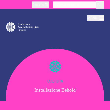
Carrello
layoutSearchLabel
MENU
Chi Siamo
Produzione
Didattica
CULTURA
Installazione Behold
Cultura
Visite Tematiche