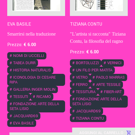
EVA BASILE
TIZIANA CONTU
Smarrirsi nella traduzione
"L'artista si racconta" Tiziana
Contu, la filosofia del ragno
Prezzo:
€
6
.00
Prezzo:
€
6
.00
#
NOMI DI UCCELLI
#
TABEA DURR
#
BORTOLUZZI
#
VERNICI
#
HISTORIA NATURALIS
#
UN FILO PER MATITA
#
ICONOLOGIA DI CESARE
#
VETRO
#
PAOLO MARRAS
RIPA
#
FERRO
#
ARTE TESSILE
#
GALLERIA INGER MOLIN
#
TESSITURA
#
FIBER-ART
#
TESSUTI
#
RICAMO
#
FONDAZIONE ARTE DELLA
#
FONDAZIONE ARTE DELLA
SETA LISIO
SETA LISIO
#
JACQUARD69
#
JACQUARD69
#
TIZIANA CONTU
#
EVA BASILE
AGGIUNGI AL CARRELLO