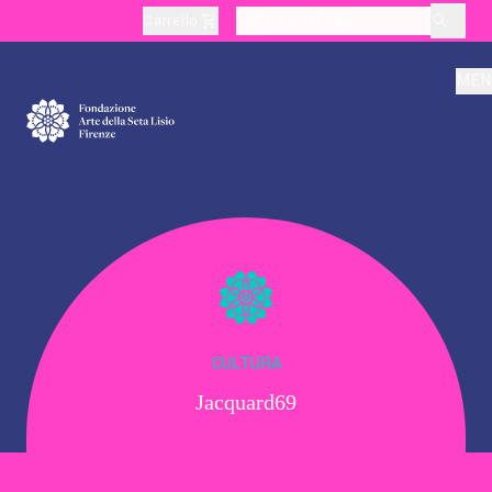
Carrello
layoutSearchLabel
MEN
Chi Siamo
Produzione
Didattica
CULTURA
Jacquard69
Cultura
Visite Tematiche