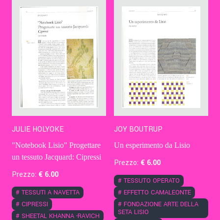
JULIE HOLYOKE
JOY BOUTRUP
"Notebook Lisio" Progettare
Un esperimento da Lisio
un tessuto Jacquard: Cipressi
Prezzo:
€
6
.00
Prezzo:
€
6
.00
#
TESSUTO OPERATO
#
TESSUTI A NAVETTA
#
EFFETTO CAMALEONTE
#
CIPRESSI
#
FONDAZIONE ARTE DELLA
SETA LISIO
#
SHEETAL KHANNA -RAVICH