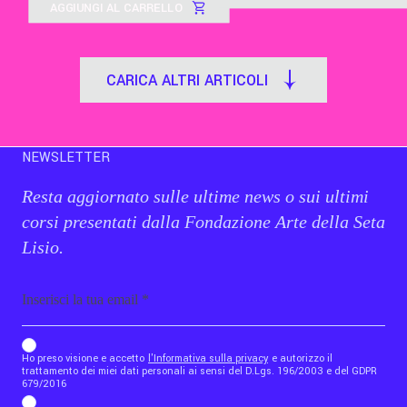
AGGIUNGI AL CARRELLO
CARICA ALTRI ARTICOLI
NEWSLETTER
Resta aggiornato sulle ultime news o sui ultimi
corsi presentati dalla Fondazione Arte della Seta
Lisio.
Email
b_b43a7bd9734c7124b3be52921_1911023b36
Ho preso visione e accetto
l'Informativa sulla privacy
e autorizzo il
trattamento dei miei dati personali ai sensi del D.Lgs. 196/2003 e del GDPR
679/2016