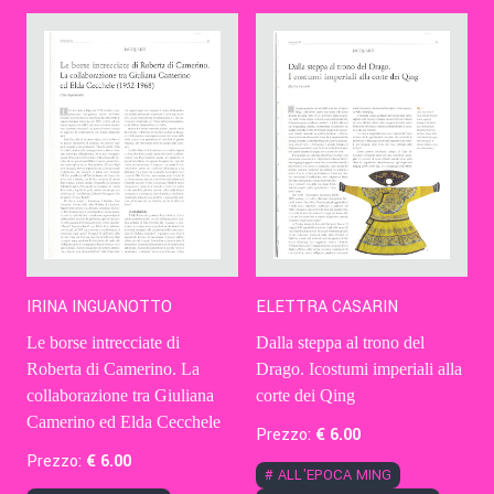
Contatti
Eng
IRINA INGUANOTTO
ELETTRA CASARIN
Le borse intrecciate di
Dalla steppa al trono del
Roberta di Camerino. La
Drago. Icostumi imperiali alla
collaborazione tra Giuliana
corte dei Qing
Camerino ed Elda Cecchele
Prezzo:
€
6
.00
Prezzo:
€
6
.00
#
ALL'EPOCA MING