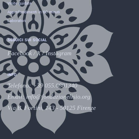
Visite guidate
Approfondimenti in 60 minuti
Laboratori
SEGUICI SUI SOCIAL
Facebook
/
X
/
Instagram
INFO
Telefono
:
+39 055.6801340
Email:
info@fondazionelisio.org
Via B. Fortini, 143 - 50125 Firenze