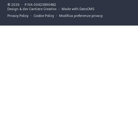
©
2026
-
P.IVA
00423890482
Design & dev Cantiere Creativo
-
Made with DatoCMS
Privacy Policy
-
Cookie Policy
-
Modifica preferenze privacy