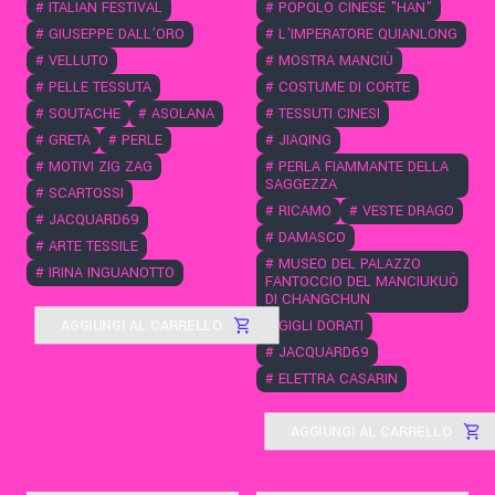
#
ITALIAN FESTIVAL
#
POPOLO CINESE "HAN"
#
GIUSEPPE DALL'ORO
#
L'IMPERATORE QUIANLONG
#
VELLUTO
#
MOSTRA MANCIÙ
#
PELLE TESSUTA
#
COSTUME DI CORTE
#
SOUTACHE
#
ASOLANA
#
TESSUTI CINESI
#
GRETA
#
PERLE
#
JIAQING
#
MOTIVI ZIG ZAG
#
PERLA FIAMMANTE DELLA
SAGGEZZA
#
SCARTOSSI
#
RICAMO
#
VESTE DRAGO
#
JACQUARD69
#
DAMASCO
#
ARTE TESSILE
#
MUSEO DEL PALAZZO
#
IRINA INGUANOTTO
FANTOCCIO DEL MANCIUKUÒ
DI CHANGCHUN
AGGIUNGI AL CARRELLO
#
GIGLI DORATI
#
JACQUARD69
#
ELETTRA CASARIN
AGGIUNGI AL CARRELLO