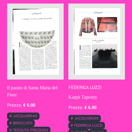
Contatti
Eng
FEDERICA LUZZI
Il parato di Santa Maria del
Fiore
Karpit Tapestry
Prezzo:
€
6
.00
Prezzo:
€
6
.00
#
JACQUARD49
#
JACQUARD49
#
BROCCATO
#
FEDERICA LUZZI
#
TESSUTO PREZIOSO