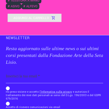
#
TESSITURA A MANO
#
ASIVO
#
ALFEVO
AGGIUNGI AL CARRELLO
NEWSLETTER
Resta aggiornato sulle ultime news o sui ultimi
corsi presentati dalla Fondazione Arte della Seta
Lisio.
Email
b_b43a7bd9734c7124b3be52921_1911023b36
Ho preso visione e accetto
l'Informativa sulla privacy
e autorizzo il
trattamento dei miei dati personali ai sensi del D.Lgs. 196/2003 e del GDPR
679/2016
Accetto di ricevere comunicazioni via email