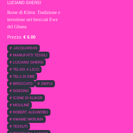
LUCIANO GHERSI
Ikone di Kliror. Tradizione e
invezione nei broccati Ewe
del Ghana
Prezzo:
€
6
.00
#
JACQUARD49
#
MANUFATTI TESSILI
#
LUCIANO GHERSI
#
TELAIO A LICCI
#
TELA DI EWE
#
BROCCATO
#
ZIKPUI
#
DISEGNO
#
ICONE DI KLIKOR
#
MOULINÈ
#
ROBERT ALEAWOBU
#
KWAME NKRUMA
#
TESSUTI