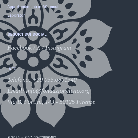
Approfondimenti in 60 minuti
Laboratori
SEGUICI SUI SOCIAL
Facebook
/
X
/
Instagram
INFO
Telefono
:
+39 055.6801340
Email:
info@fondazionelisio.org
Via B. Fortini, 143 - 50125 Firenze
©
2026
-
P.IVA
00423890482