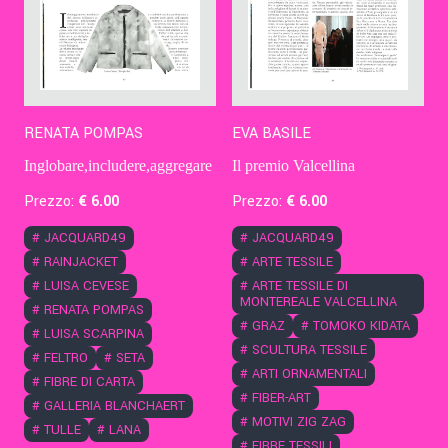
RENATA POMPAS
EVA BASILE
Inglobare,includere,aggregare
Il premio Valcellina
Prezzo:
€
6
.00
Prezzo:
€
6
.00
#
JACQUARD49
#
JACQUARD49
#
RAINJACKET
#
ARTE TESSILE
#
LUISA CEVESE
#
ARTE TESSILE DI
MONTEREALE VALCELLINA
#
RENATA POMPAS
#
GRAZ
#
TOMOKO KIDATA
#
LUISA SCARPINA
#
SCULTURA TESSILE
#
FELTRO
#
SETA
#
ARTI ORNAMENTALI
#
FIBRE DI CARTA
#
FIBER-ART
#
GALLERIA BLANCHAERT
#
MOTIVI ZIG ZAG
#
TULLE
#
LANA
#
FIBRE TESSILI