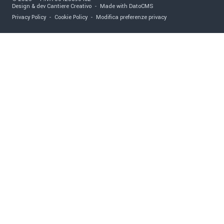
Design & dev Cantiere Creativo
-
Made with DatoCMS
Privacy Policy
-
Cookie Policy
-
Modifica preferenze privacy