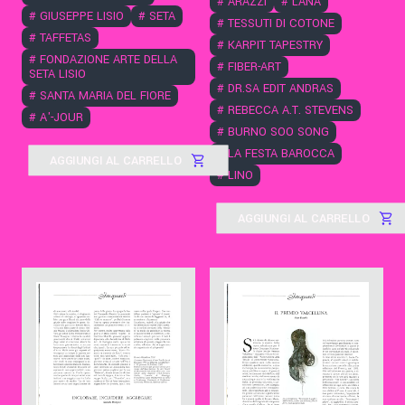
#
ARAZZI
#
LANA
#
GIUSEPPE LISIO
#
SETA
#
TESSUTI DI COTONE
#
TAFFETAS
#
KARPIT TAPESTRY
#
FONDAZIONE ARTE DELLA
#
FIBER-ART
SETA LISIO
#
DR.SA EDIT ANDRAS
#
SANTA MARIA DEL FIORE
#
REBECCA A.T. STEVENS
#
A'-JOUR
#
BURNO SOO SONG
#
LA FESTA BAROCCA
AGGIUNGI AL CARRELLO
#
LINO
AGGIUNGI AL CARRELLO