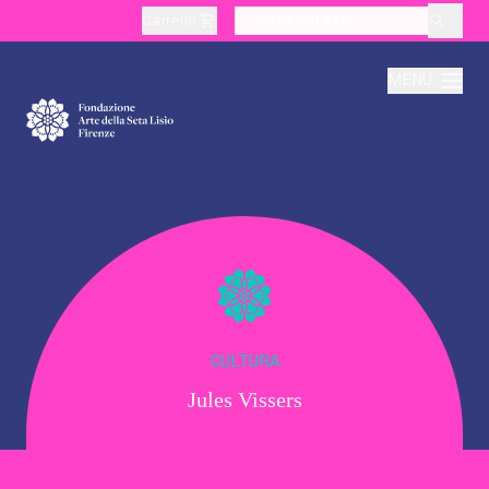
Carrello
layoutSearchLabel
MENU
Chi Siamo
Produzione
Didattica
CULTURA
Jules Vissers
Cultura
Visite Tematiche