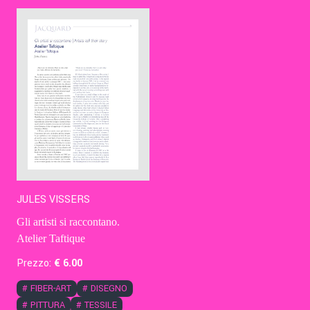
Contatti
Eng
JULES VISSERS
Gli artisti si raccontano.
Atelier Taftique
Prezzo:
€
6
.00
#
FIBER-ART
#
DISEGNO
#
PITTURA
#
TESSILE