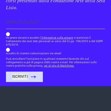
corsi presentati dalla Fondazione Arte della Seta
Lisio.
Email
b_b43a7bd9734c7124b3be52921_1911023b36
Ho preso visione e accetto
l'Informativa sulla privacy
e autorizzo il
trattamento dei miei dati personali ai sensi del D.Lgs. 196/2003 e del GDPR
679/2016
Accetto di ricevere comunicazioni via email
Puoi annullare l'iscrizione in qualsiasi momento facendo clic sul
collegamento a piè di pagina delle nostre e-mail. Per informazioni sulle
nostre pratiche sulla privacy,
vai al sito di Mailchimp.