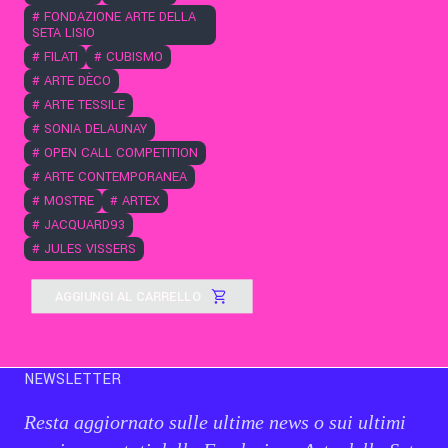
#
FONDAZIONE ARTE DELLA
SETA LISIO
#
FILATI
#
CUBISMO
#
ARTE DÈCO
#
ARTE TESSILE
#
SONIA DELAUNAY
#
OPEN CALL COMPETITION
#
ARTE CONTEMPORANEA
#
MOSTRE
#
ARTEX
#
JACQUARD93
#
JULES VISSERS
AGGIUNGI AL CARRELLO
NEWSLETTER
Resta aggiornato sulle ultime news o sui ultimi