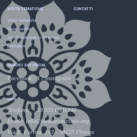
VISITE TEMATICHE
CONTATTI
Visite Tematiche
Visite guidate
Approfondimenti in 60 minuti
Laboratori
SEGUICI SUI SOCIAL
Facebook
/
X
/
Instagram
INFO
Telefono
:
+39 055.6801340
Email:
info@fondazionelisio.org
Via B. Fortini, 143 - 50125 Firenze