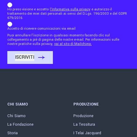
b_b43a7bd9734c7124b3be52921_1911023b36
Ho preso visione e accetto
l'Informativa sulla privacy
e autorizzo il
trattamento dei miei dati personali ai sensi del D.Lgs. 196/2003 e del GDPR
679/2016
Accetto di ricevere comunicazioni via email
Puoi annullare l'iscrizione in qualsiasi momento facendo clic sul
collegamento a piè di pagina delle nostre e-mail. Per informazioni sulle
nostre pratiche sulla privacy,
vai al sito di Mailchimp.
CHI SIAMO
PRODUZIONE
Chi Siamo
Produzione
La Fondazione
La Tessitura
Storia
I Telai Jacquard