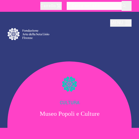
Carrello
layoutSearchLabel
MENU
Chi Siamo
Produzione
Didattica
CULTURA
Museo Popoli e Culture
Cultura
Visite Tematiche