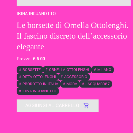
IRINA INGUANOTTO
Le borsette di Ornella Ottolenghi.
Il fascino discreto dell’accessorio
elegante
Prezzo:
€
6
.00
#
BORSETTE
#
ORNELLA OTTOLENGHI
#
MILANO
#
DITTA OTTOLENGHI
#
ACCESSORIO
#
PRODOTTO IN ITALIA
#
MODA
#
JACQUARD87
#
IRINA INGUANOTTO
AGGIUNGI AL CARRELLO