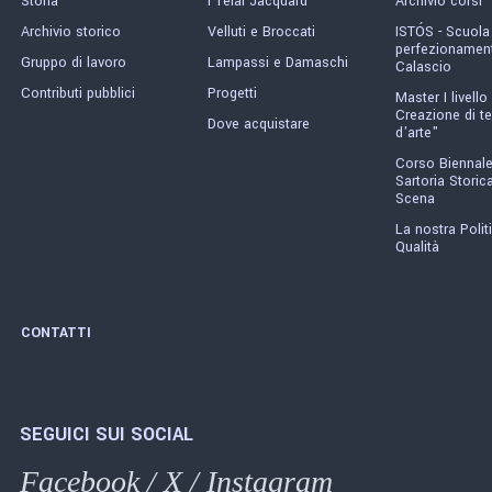
Storia
I Telai Jacquard
Archivio corsi
Archivio storico
Velluti e Broccati
ISTÓS - Scuola
perfezionament
Gruppo di lavoro
Lampassi e Damaschi
Calascio
Contributi pubblici
Progetti
Master I livello 
Creazione di te
Dove acquistare
d'arte"
Corso Biennale
Sartoria Storica
Scena
La nostra Polit
Qualità
CONTATTI
SEGUICI SUI SOCIAL
Facebook
/
X
/
Instagram