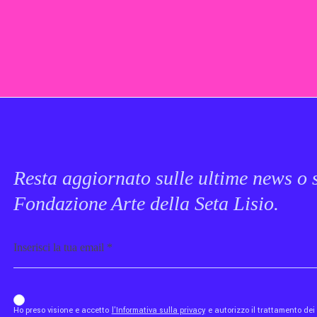
Resta aggiornato sulle ultime news o s
Fondazione Arte della Seta Lisio.
Email
b_b43a7bd9734c7124b3be52921_1911023b36
Ho preso visione e accetto
l'Informativa sulla privacy
e autorizzo il trattamento de