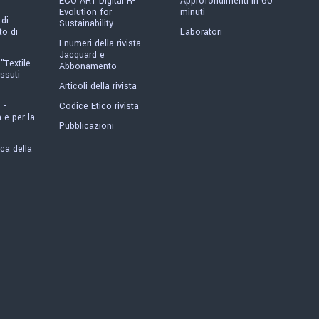
ECO ART Digital R-
Approfondimenti in 60
Evolution for
minuti
 di
Sustainability
o di
Laboratori
I numeri della rivista
Jacquard e
"Textile -
Abbonamento
ssuti
Articoli della rivista
 -
Codice Etico rivista
 e per la
Pubblicazioni
ica della