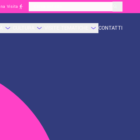
na Visita
layoutSearchLabel
CA
CULTURA
VISITE TEMATICHE
CONTATTI