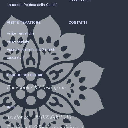
Pubblicazioni
La nostra Politica della Qualità
VISITE TEMATICHE
CONTATTI
Visite Tematiche
Visite guidate
Approfondimenti in 60 minuti
Laboratori
SEGUICI SUI SOCIAL
Facebook
/
X
/
Instagram
INFO
Telefono
:
+39 055.6801340
Email:
info@fondazionelisio.org