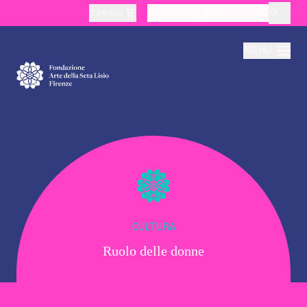
Carrello
layoutSearchLabel
MENU
Chi Siamo
Produzione
Didattica
CULTURA
Ruolo delle donne
Cultura
Visite Tematiche