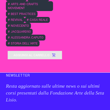
#
ARTS AND CRAFTS
MOVEMENT
#
BEST PRACTICES
#
REVIVAL
#
CASA REALE
#
NOVECENTO
#
JACQUARD93
#
ALESSANDRA CAPUTO
#
STORIA DELL'ARTE
AGGIUNGI AL CARRELLO
NEWSLETTER
Resta aggiornato sulle ultime news o sui ultimi
corsi presentati dalla Fondazione Arte della Seta
Lisio.
Email