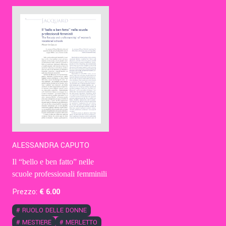
Contatti
Eng
ALESSANDRA CAPUTO
Il “bello e ben fatto” nelle
scuole professionali femminili
Prezzo:
€
6
.00
#
RUOLO DELLE DONNE
#
MESTIERE
#
MERLETTO