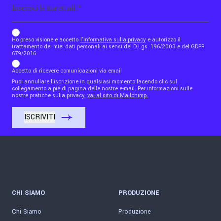
b_b43a7bd9734c7124b3be52921_1911023b36
Ho preso visione e accetto
l'Informativa sulla privacy
e autorizzo il
trattamento dei miei dati personali ai sensi del D.Lgs. 196/2003 e del GDPR
679/2016
Accetto di ricevere comunicazioni via email
Puoi annullare l'iscrizione in qualsiasi momento facendo clic sul
collegamento a piè di pagina delle nostre e-mail. Per informazioni sulle
nostre pratiche sulla privacy,
vai al sito di Mailchimp.
CHI SIAMO
PRODUZIONE
Chi Siamo
Produzione