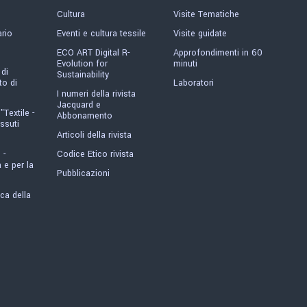
Cultura
Visite Tematiche
ario
Eventi e cultura tessile
Visite guidate
ECO ART Digital R-
Approfondimenti in 60
Evolution for
minuti
 di
Sustainability
o di
Laboratori
I numeri della rivista
Jacquard e
"Textile -
Abbonamento
ssuti
Articoli della rivista
 -
Codice Etico rivista
 e per la
Pubblicazioni
ica della