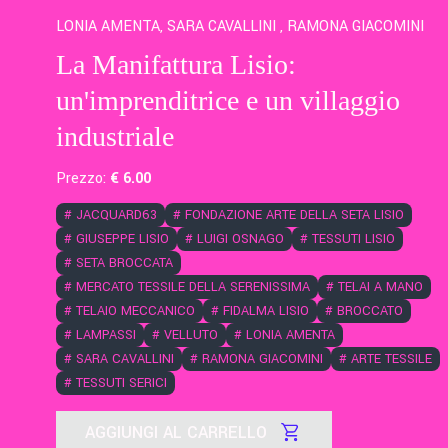
LONIA AMENTA, SARA CAVALLINI , RAMONA GIACOMINI
La Manifattura Lisio:
un'imprenditrice e un villaggio
industriale
Prezzo:
€
6
.00
#
JACQUARD63
#
FONDAZIONE ARTE DELLA SETA LISIO
#
GIUSEPPE LISIO
#
LUIGI OSNAGO
#
TESSUTI LISIO
#
SETA BROCCATA
#
MERCATO TESSILE DELLA SERENISSIMA
#
TELAI A MANO
#
TELAIO MECCANICO
#
FIDALMA LISIO
#
BROCCATO
#
LAMPASSI
#
VELLUTO
#
LONIA AMENTA
#
SARA CAVALLINI
#
RAMONA GIACOMINI
#
ARTE TESSILE
#
TESSUTI SERICI
AGGIUNGI AL CARRELLO