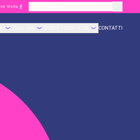
na Visita
layoutSearchLabel
CA
CULTURA
VISITE TEMATICHE
CONTATTI