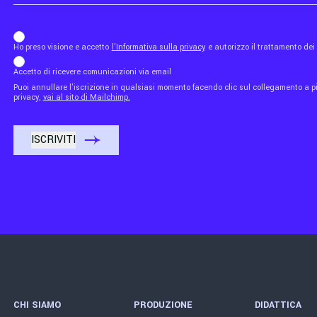
b_b43a7bd9734c7124b3be52921_1911023b36
Ho preso visione e accetto
l'Informativa sulla privacy
e autorizzo il trattamento de
Accetto di ricevere comunicazioni via email
Puoi annullare l'iscrizione in qualsiasi momento facendo clic sul collegamento a piè
privacy,
vai al sito di Mailchimp.
CHI SIAMO
PRODUZIONE
DIDATTICA