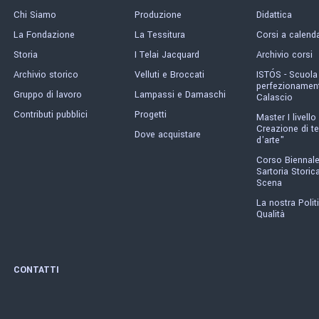
Chi Siamo
Produzione
Didattica
La Fondazione
La Tessitura
Corsi a calend
Storia
I Telai Jacquard
Archivio corsi
Archivio storico
Velluti e Broccati
ISTÓS - Scuola
perfezionament
Gruppo di lavoro
Lampassi e Damaschi
Calascio
Contributi pubblici
Progetti
Master I livello 
Creazione di te
Dove acquistare
d'arte"
Corso Biennale
Sartoria Storica
Scena
La nostra Polit
Qualità
CONTATTI