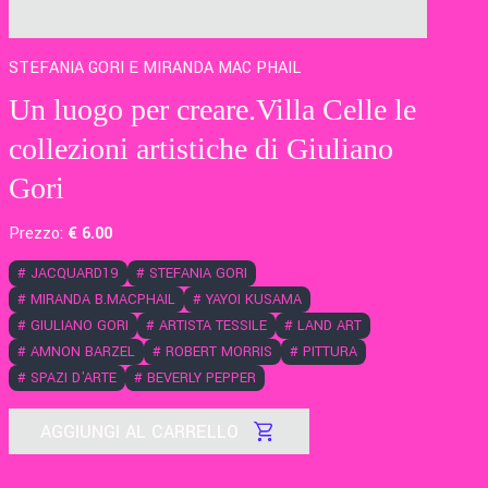
STEFANIA GORI E MIRANDA MAC PHAIL
Un luogo per creare.Villa Celle le
collezioni artistiche di Giuliano
Gori
Prezzo:
€
6
.00
#
JACQUARD19
#
STEFANIA GORI
#
MIRANDA B.MACPHAIL
#
YAYOI KUSAMA
#
GIULIANO GORI
#
ARTISTA TESSILE
#
LAND ART
#
AMNON BARZEL
#
ROBERT MORRIS
#
PITTURA
#
SPAZI D'ARTE
#
BEVERLY PEPPER
AGGIUNGI AL CARRELLO