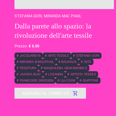
STEFANIA GORI, MIRANDA MAC PHAIL
Dalla parete allo spazio: la
rivoluzione dell'arte tessile
Prezzo:
€
6
.00
#
JACQUARD16
#
ARTE TESSILE
#
STEFANIA GORI
#
MIRANDA B.MACPHAIL
#
BAUHAUS
#
SETA
#
TESSITURA
#
MAGDALENA ABAKANOWICZ
#
JAGODA BUIC
#
LOSANNA
#
ARTISTA TESSILE
#
FRANCOISE GROSSEN
#
LIA COOK
#
GIAPPONE
AGGIUNGI AL CARRELLO