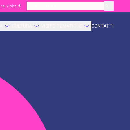
na Visita
layoutSearchLabel
CA
CULTURA
VISITE TEMATICHE
CONTATTI