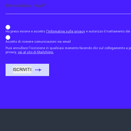
Email
b_b43a7bd9734c7124b3be52921_1911023b36
Ho preso visione e accetto
l'Informativa sulla privacy
e autorizzo il trattamento de
Accetto di ricevere comunicazioni via email
Puoi annullare l'iscrizione in qualsiasi momento facendo clic sul collegamento a piè
privacy,
vai al sito di Mailchimp.