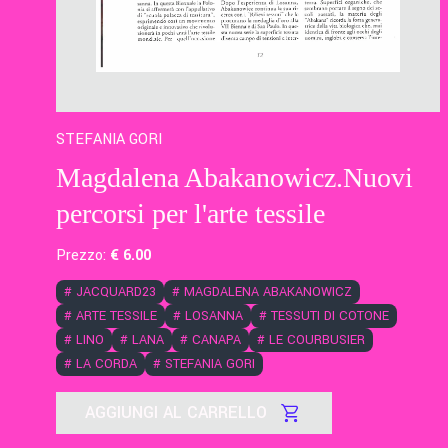
STEFANIA GORI
Magdalena Abakanowicz.Nuovi
percorsi per l'arte tessile
Prezzo:
€
6
.00
#
JACQUARD23
#
MAGDALENA ABAKANOWICZ
#
ARTE TESSILE
#
LOSANNA
#
TESSUTI DI COTONE
#
LINO
#
LANA
#
CANAPA
#
LE COURBUSIER
#
LA CORDA
#
STEFANIA GORI
AGGIUNGI AL CARRELLO