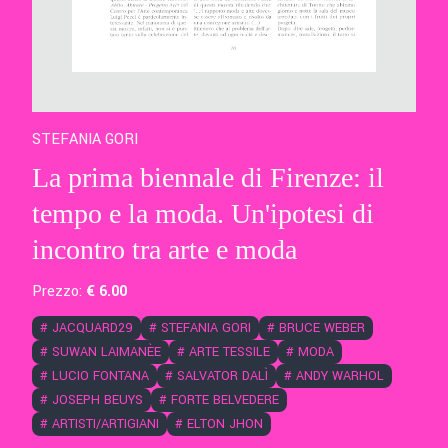
STEFANIA GORI
La prima biennale di Firenze: il
tempo e la moda. Un'ipotesi di
incontro tra arte e moda
Prezzo:
€
6
.00
#
JACQUARD29
#
STEFANIA GORI
#
BRUCE WEBER
#
SUWAN LAIMANÈE
#
ARTE TESSILE
#
MODA
#
LUCIO FONTANA
#
SALVATOR DALÌ
#
ANDY WARHOL
#
JOSEPH BEUYS
#
FORTE BELVEDERE
#
ARTISTI/ARTIGIANI
#
ELTON JHON