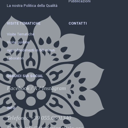
Pubblicazioni
La nostra Politica della Qualità
VISITE TEMATICHE
CONTATTI
Visite Tematiche
Visite guidate
Approfondimenti in 60 minuti
Laboratori
SEGUICI SUI SOCIAL
Facebook
/
X
/
Instagram
INFO
Telefono
:
+39 055.6801340
Email:
info@fondazionelisio.org