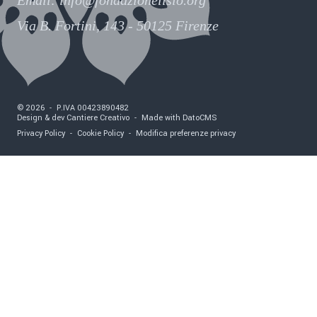
Via B. Fortini, 143 - 50125 Firenze
©
2026
-
P.IVA
00423890482
Design & dev Cantiere Creativo
-
Made with DatoCMS
Privacy Policy
-
Cookie Policy
-
Modifica preferenze privacy