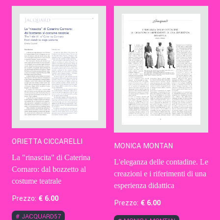
Contatti
Eng
ORIETTA CICCARELLI
MONICA MONTAN
La "rinascita" di Caterina
L'eleganza delle contadine. Le
Cornaro: dal bozzetto al
creazioni e i riferimenti di una
costume teatrale
esperienza didattica
Prezzo:
€
6
.00
Prezzo:
€
6
.00
#
JACQUARD57