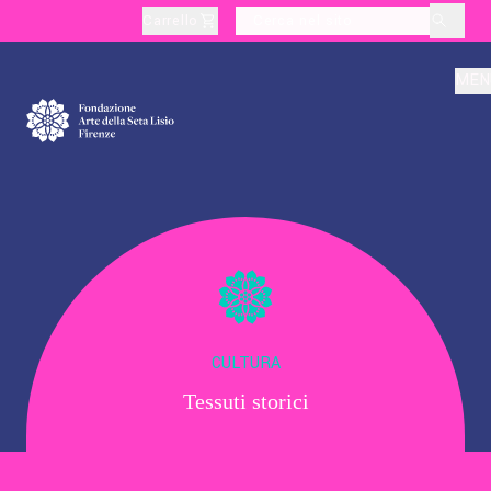
Carrello
layoutSearchLabel
MEN
Chi Siamo
Produzione
Didattica
CULTURA
Tessuti storici
Cultura
Visite Tematiche