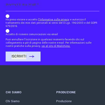
Email
b_b43a7bd9734c7124b3be52921_1911023b36
Ho preso visione e accetto
l'Informativa sulla privacy
e autorizzo il
trattamento dei miei dati personali ai sensi del D.Lgs. 196/2003 e del GDPR
679/2016
Accetto di ricevere comunicazioni via email
Puoi annullare l'iscrizione in qualsiasi momento facendo clic sul
collegamento a piè di pagina delle nostre e-mail. Per informazioni sulle
nostre pratiche sulla privacy,
vai al sito di Mailchimp.
CHI SIAMO
PRODUZIONE
Chi Siamo
Produzione