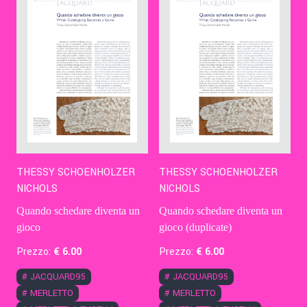
THESSY SCHOENHOLZER
THESSY SCHOENHOLZER
NICHOLS
NICHOLS
Quando schedare diventa un
Quando schedare diventa un
gioco
gioco (duplicate)
Prezzo:
€
6
.00
Prezzo:
€
6
.00
#
JACQUARD95
#
JACQUARD95
#
MERLETTO
#
MERLETTO