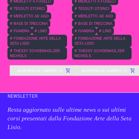
#
MERLETTI A FUSELLI
#
MERLETTI A FUSELLI
#
TESSUTI STORICI
#
TESSUTI STORICI
#
MERLETTO AD AGO
#
MERLETTO AD AGO
#
BASE DI TRECCINA
#
BASE DI TRECCINA
#
FIANDRA
#
LINO
#
FIANDRA
#
LINO
#
FONDAZIONE ARTE DELLA
#
FONDAZIONE ARTE DELLA
SETA LISIO
SETA LISIO
#
THESSY SCHOENHOLZER
#
THESSY SCHOENHOLZER
NICHOLS
NICHOLS
AGGIUNGI AL CARRELLO
AGGIUNGI AL CARRELLO
NEWSLETTER
Resta aggiornato sulle ultime news o sui ultimi
corsi presentati dalla Fondazione Arte della Seta
Lisio.