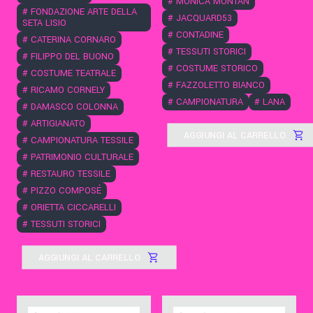
#
MONICA MONTAN
#
FONDAZIONE ARTE DELLA
#
JACQUARD53
SETA LISIO
#
CONTADINE
#
CATERINA CORNARO
#
TESSUTI STORICI
#
FILIPPO DEL BUONO
#
COSTUME STORICO
#
COSTUME TEATRALE
#
FAZZOLETTO BIANCO
#
RICAMO CORNELY
#
CAMPIONATURA
#
LANA
#
DAMASCO COLONNA
#
ARTIGIANATO
AGGIUNGI AL CARRELLO
#
CAMPIONATURA TESSILE
#
PATRIMONIO CULTURALE
#
RESTAURO TESSILE
#
PIZZO COMPOSÉ
#
ORIETTA CICCARELLI
#
TESSUTI STORICI
AGGIUNGI AL CARRELLO