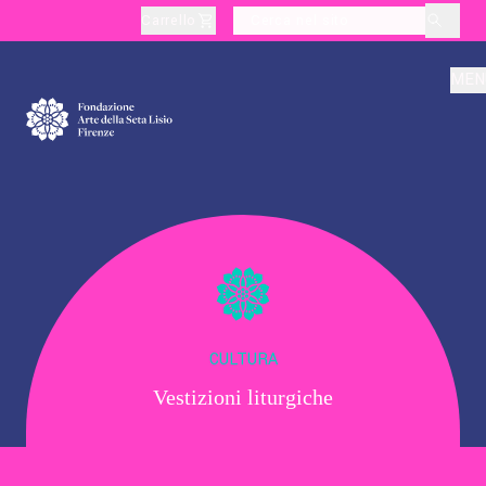
Carrello
layoutSearchLabel
MEN
Chi Siamo
Produzione
Didattica
CULTURA
Vestizioni liturgiche
Cultura
Visite Tematiche