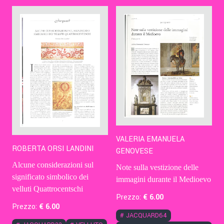
Contatti
Eng
VALERIA EMANUELA
ROBERTA ORSI LANDINI
GENOVESE
Alcune considerazioni sul
Note sulla vestizione delle
significato simbolico dei
immagini durante il Medioevo
velluti Quattrocentschi
Prezzo:
€
6
.00
Prezzo:
€
6
.00
#
JACQUARD64