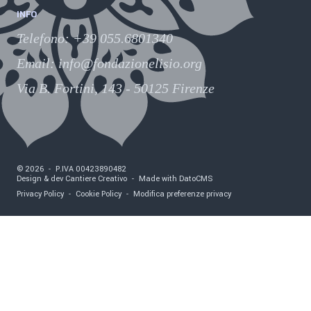
INFO
Telefono
:
+39 055.6801340
Email:
info@fondazionelisio.org
Via B. Fortini, 143 - 50125 Firenze
©
2026
-
P.IVA
00423890482
Design & dev Cantiere Creativo
-
Made with DatoCMS
Privacy Policy
-
Cookie Policy
-
Modifica preferenze privacy