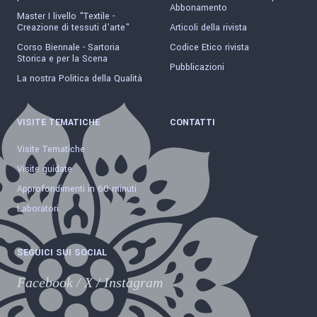
Abbonamento
Master I livello "Textile -
Creazione di tessuti d'arte"
Articoli della rivista
Corso Biennale - Sartoria
Codice Etico rivista
Storica e per la Scena
Pubblicazioni
La nostra Politica della Qualità
VISITE TEMATICHE
CONTATTI
Visite Tematiche
Visite guidate
Approfondimenti in 60 minuti
Laboratori
SEGUICI SUI SOCIAL
Facebook
/
X
/
Instagram