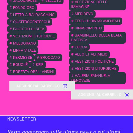
#
JACQUARD33
#
VELLUTO
#
VESTIZIONE DELLE
IMMAGINE
#
FONDO ORO
#
MEDIOEVO
#
LETTO A BALDACCHINO
#
TESSUTI RINASCIMENTALI
#
QUATTROCENTESCHI
#
RINASCIMENTO
#
PALIOTTO DI SETA
#
BAMBINELLO DELLA BEATA
#
VESTIZIONI LITURGICHE
BATTISTA
#
MELOGRANO
#
LUCCA
#
LINFA VITALE
#
ALBO ET VERMILIO
#
KERMESSE
#
BROCCATO
#
VESTIZIONI POLITICHE
#
BOUCLÈ
#
KEIR
#
VESTIZIONI LITURGICHE
#
ROBERTA ORSI LANDINI
#
VALERIA EMANUELA
GENOVESE
AGGIUNGI AL CARRELLO
AGGIUNGI AL CARRELLO
NEWSLETTER
Resta aggiornato sulle ultime news o sui ultimi