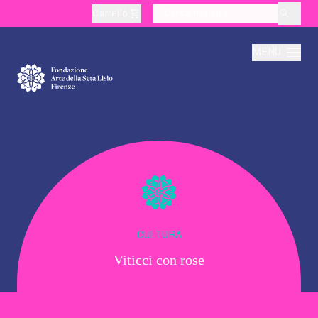
Carrello
layoutSearchLabel
MENU
Chi Siamo
Produzione
Didattica
CULTURA
Viticci con rose
Cultura
Visite Tematiche