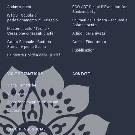
Archivio corsi
ECO ART Digital R-Evolution for
Sustainability
ISTÓS - Scuola di
perfezionamento di Calascio
I numeri della rivista Jacquard e
Abbonamento
Master I livello "Textile -
Creazione di tessuti d'arte"
Articoli della rivista
Corso Biennale - Sartoria
Codice Etico rivista
Storica e per la Scena
Pubblicazioni
La nostra Politica della Qualità
VISITE TEMATICHE
CONTATTI
Visite Tematiche
Visite guidate
Approfondimenti in 60 minuti
Laboratori
SEGUICI SUI SOCIAL