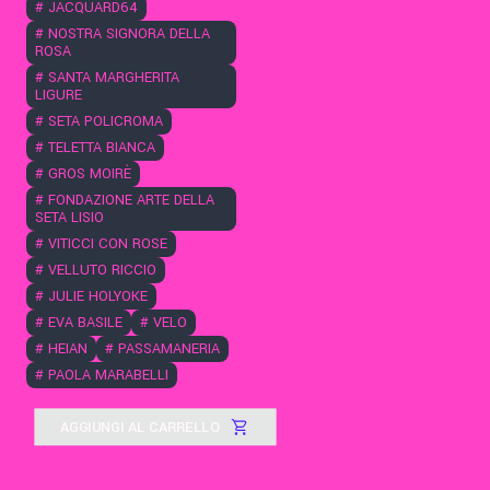
#
JACQUARD64
#
NOSTRA SIGNORA DELLA
ROSA
#
SANTA MARGHERITA
LIGURE
#
SETA POLICROMA
#
TELETTA BIANCA
#
GROS MOIRÈ
#
FONDAZIONE ARTE DELLA
SETA LISIO
#
VITICCI CON ROSE
#
VELLUTO RICCIO
#
JULIE HOLYOKE
#
EVA BASILE
#
VELO
#
HEIAN
#
PASSAMANERIA
#
PAOLA MARABELLI
AGGIUNGI AL CARRELLO