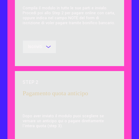
Compila il modulo in tutte le sue parti e invialo.
Procedi poi allo Step 2 per pagare online con carta,
oppure indica nel campo NOTE del form di
iscrizione di voler pagare tramite bonifico bancario.
Iscriviti
STEP 2
Pagamento quota anticipo
Dopo aver inviato il modulo puoi scegliere se
versare un anticipo qui o pagare direttamente
l'intera quota (step 3).