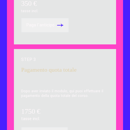
350
€
tasse incl.
Paga l'anticipo
STEP 3
Pagamento quota totale
Dopo aver inviato il modulo, qui puoi effettuare il
pagamento della quota totale del corso.
1750
€
tasse incl.