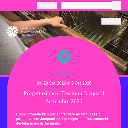
Carrello
layoutSearchLabel
MENU
Chi Siamo
Produzione
CORSI
dal 28 Set 2026 al 9 Ott 2026
Didattica
Progettazione e Tessitura Jacquard
Settembre 2026
Cultura
Corso propedeutico per apprendere nozioni base di
progettazione Jacquard ed il principio del funzionamento
Visite Tematiche
dei telai manuali Jacquard.