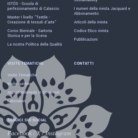
Sustainability
ISTÓS - Scuola di
perfezionamento di Calascio
I numeri della rivista Jacquard e
Abbonamento
Master I livello "Textile -
Creazione di tessuti d'arte"
Articoli della rivista
Corso Biennale - Sartoria
Codice Etico rivista
Storica e per la Scena
Pubblicazioni
La nostra Politica della Qualità
VISITE TEMATICHE
CONTATTI
Visite Tematiche
Visite guidate
Approfondimenti in 60 minuti
Laboratori
SEGUICI SUI SOCIAL
Facebook
/
X
/
Instagram