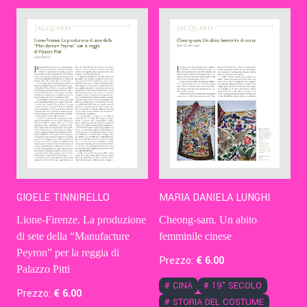
Contatti
Eng
GIOELE TINNIRELLO
MARIA DANIELA LUNGHI
Lione-Firenze. La produzione
Cheong-sam. Un abito
di sete della “Manufacture
femminile cinese
Peyron” per la reggia di
Prezzo:
€
6
.00
Palazzo Pitti
#
CINA
#
19° SECOLO
Prezzo:
€
6
.00
#
STORIA DEL COSTUME