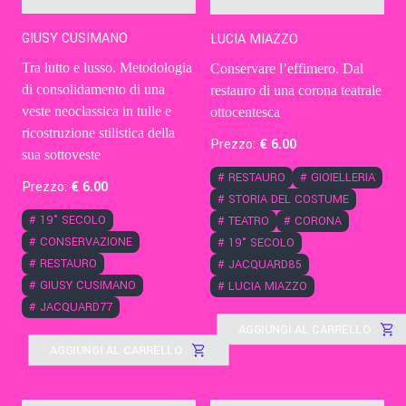
GIUSY CUSIMANO
LUCIA MIAZZO
Tra lutto e lusso. Metodologia
Conservare l’effimero. Dal
di consolidamento di una
restauro di una corona teatrale
veste neoclassica in tulle e
ottocentesca
ricostruzione stilistica della
Prezzo:
€
6
.00
sua sottoveste
#
RESTAURO
#
GIOIELLERIA
Prezzo:
€
6
.00
#
STORIA DEL COSTUME
#
19° SECOLO
#
TEATRO
#
CORONA
#
CONSERVAZIONE
#
19° SECOLO
#
RESTAURO
#
JACQUARD85
#
GIUSY CUSIMANO
#
LUCIA MIAZZO
#
JACQUARD77
AGGIUNGI AL CARRELLO
AGGIUNGI AL CARRELLO