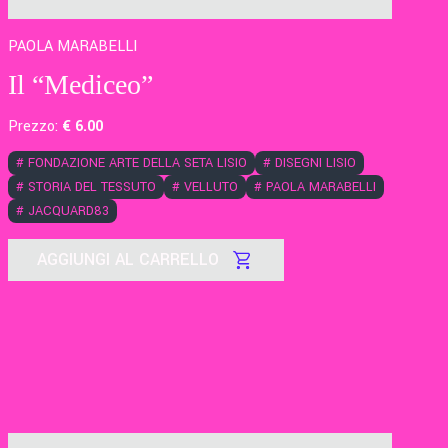
PAOLA MARABELLI
Il “Mediceo”
Prezzo:
€
6
.00
#
FONDAZIONE ARTE DELLA SETA LISIO
#
DISEGNI LISIO
#
STORIA DEL TESSUTO
#
VELLUTO
#
PAOLA MARABELLI
#
JACQUARD83
AGGIUNGI AL CARRELLO