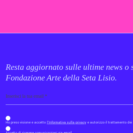
Resta aggiornato sulle ultime news o s
Fondazione Arte della Seta Lisio.
Email
b_b43a7bd9734c7124b3be52921_1911023b36
Ho preso visione e accetto
l'Informativa sulla privacy
e autorizzo il trattamento de
Accetto di ricevere comunicazioni via email