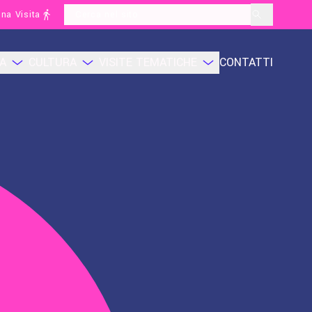
na Visita
layoutSearchLabel
CA
CULTURA
VISITE TEMATICHE
CONTATTI