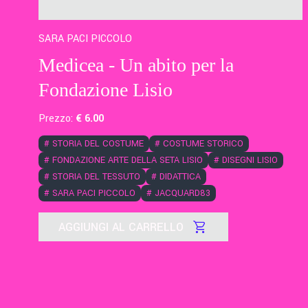
SARA PACI PICCOLO
Medicea - Un abito per la
Fondazione Lisio
Prezzo:
€
6
.00
#
STORIA DEL COSTUME
#
COSTUME STORICO
#
FONDAZIONE ARTE DELLA SETA LISIO
#
DISEGNI LISIO
#
STORIA DEL TESSUTO
#
DIDATTICA
#
SARA PACI PICCOLO
#
JACQUARD83
AGGIUNGI AL CARRELLO