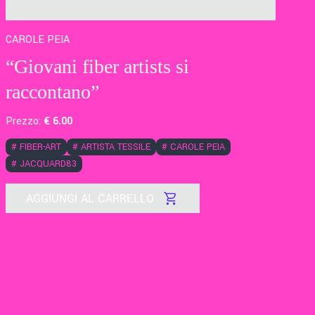
CAROLE PEIA
“Giovani fiber artists si
raccontano”
Prezzo:
€
6
.00
#
FIBER-ART
#
ARTISTA TESSILE
#
CAROLE PEIA
#
JACQUARD83
AGGIUNGI AL CARRELLO