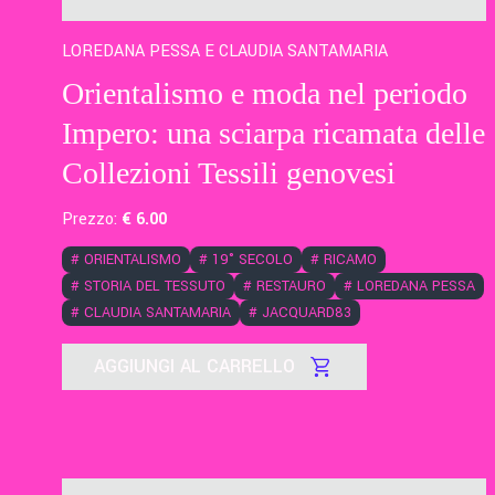
LOREDANA PESSA E CLAUDIA SANTAMARIA
Orientalismo e moda nel periodo
Impero: una sciarpa ricamata delle
Collezioni Tessili genovesi
Prezzo:
€
6
.00
#
ORIENTALISMO
#
19° SECOLO
#
RICAMO
#
STORIA DEL TESSUTO
#
RESTAURO
#
LOREDANA PESSA
#
CLAUDIA SANTAMARIA
#
JACQUARD83
AGGIUNGI AL CARRELLO