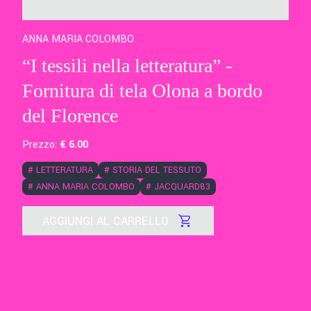
ANNA MARIA COLOMBO
“I tessili nella letteratura” -
Fornitura di tela Olona a bordo
del Florence
Prezzo:
€
6
.00
#
LETTERATURA
#
STORIA DEL TESSUTO
#
ANNA MARIA COLOMBO
#
JACQUARD83
AGGIUNGI AL CARRELLO