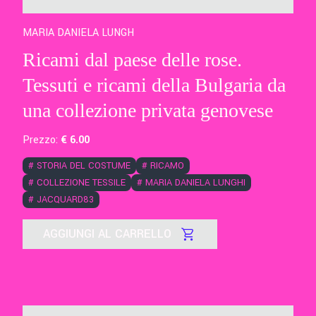
MARIA DANIELA LUNGH
Ricami dal paese delle rose.
Tessuti e ricami della Bulgaria da
una collezione privata genovese
Prezzo:
€
6
.00
#
STORIA DEL COSTUME
#
RICAMO
#
COLLEZIONE TESSILE
#
MARIA DANIELA LUNGHI
#
JACQUARD83
AGGIUNGI AL CARRELLO