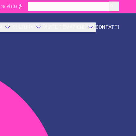
na Visita
layoutSearchLabel
CA
CULTURA
VISITE TEMATICHE
CONTATTI