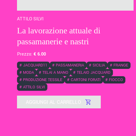
ATTILO SILVI
La lavorazione attuale di
passamanerie e nastri
Prezzo:
€
6
.00
#
JACQUARD11
#
PASSAMANERIA
#
SICILIA
#
FRANGE
#
MODA
#
TELAI A MANO
#
TELAIO JACQUARD
#
PRODUZIONE TESSILE
#
CARTONI FORATI
#
FIOCCO
#
ATTILO SILVI
AGGIUNGI AL CARRELLO