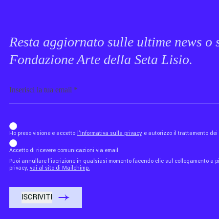
Resta aggiornato sulle ultime news o s
Fondazione Arte della Seta Lisio.
Email
b_b43a7bd9734c7124b3be52921_1911023b36
Ho preso visione e accetto
l'Informativa sulla privacy
e autorizzo il trattamento de
Accetto di ricevere comunicazioni via email
Puoi annullare l'iscrizione in qualsiasi momento facendo clic sul collegamento a piè
privacy,
vai al sito di Mailchimp.