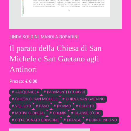
LINDA SOLDINI, MANOLA ROSADINI
Il parato della Chiesa di San
Michele e San Gaetano agli
Antinori
Prezzo:
€
6
.00
#
JACQUARD34
#
PARAMENTI LITURGICI
#
CHIESA DI SAN MICHELE
#
CHIESA SAN GAETANO
#
VELLUTO
#
RASO
#
RICAMO
#
PULPITO
#
MOTIVI FLOREALI
#
CREMIS
#
GLASSÈ D'ORO
#
DITTA DONATO BRISSONE
#
FRANGE
#
PUNTO INDIANO