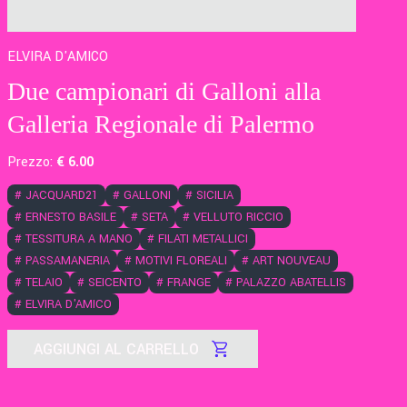
ELVIRA D'AMICO
Due campionari di Galloni alla
Galleria Regionale di Palermo
Prezzo:
€
6
.00
#
JACQUARD21
#
GALLONI
#
SICILIA
#
ERNESTO BASILE
#
SETA
#
VELLUTO RICCIO
#
TESSITURA A MANO
#
FILATI METALLICI
#
PASSAMANERIA
#
MOTIVI FLOREALI
#
ART NOUVEAU
#
TELAIO
#
SEICENTO
#
FRANGE
#
PALAZZO ABATELLIS
#
ELVIRA D'AMICO
AGGIUNGI AL CARRELLO