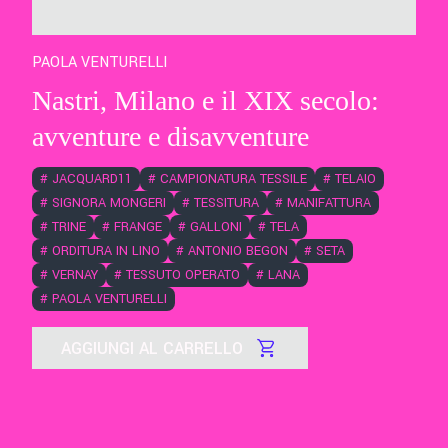
PAOLA VENTURELLI
Nastri, Milano e il XIX secolo:
avventure e disavventure
#
JACQUARD11
#
CAMPIONATURA TESSILE
#
TELAIO
#
SIGNORA MONGERI
#
TESSITURA
#
MANIFATTURA
#
TRINE
#
FRANGE
#
GALLONI
#
TELA
#
ORDITURA IN LINO
#
ANTONIO BEGON
#
SETA
#
VERNAY
#
TESSUTO OPERATO
#
LANA
#
PAOLA VENTURELLI
AGGIUNGI AL CARRELLO