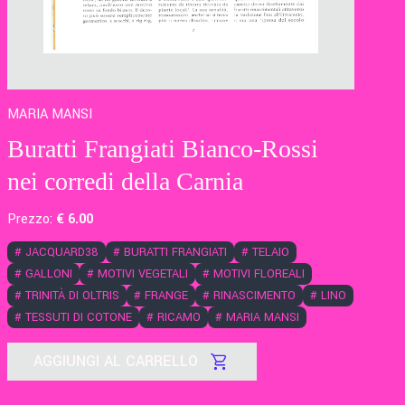
MARIA MANSI
Buratti Frangiati Bianco-Rossi
nei corredi della Carnia
Prezzo:
€
6
.00
#
JACQUARD38
#
BURATTI FRANGIATI
#
TELAIO
#
GALLONI
#
MOTIVI VEGETALI
#
MOTIVI FLOREALI
#
TRINITÀ DI OLTRIS
#
FRANGE
#
RINASCIMENTO
#
LINO
#
TESSUTI DI COTONE
#
RICAMO
#
MARIA MANSI
AGGIUNGI AL CARRELLO