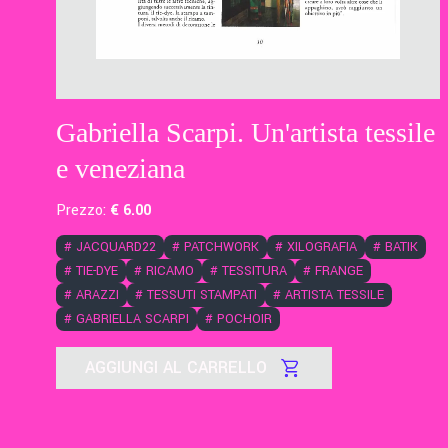
Gabriella Scarpi. Un'artista tessile
e veneziana
Prezzo:
€
6
.00
#
JACQUARD22
#
PATCHWORK
#
XILOGRAFIA
#
BATIK
#
TIE-DYE
#
RICAMO
#
TESSITURA
#
FRANGE
#
ARAZZI
#
TESSUTI STAMPATI
#
ARTISTA TESSILE
#
GABRIELLA SCARPI
#
POCHOIR
AGGIUNGI AL CARRELLO