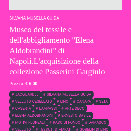
SILVANA MUSELLA GUIDA
Museo del tessile e
dell'abbigliamento "Elena
Aldobrandini" di
Napoli.L'acquisizione della
collezione Passerini Gargiulo
Prezzo:
€
6
.00
#
JACQUARD55
#
SILVANA MUSELLA GUIDA
#
VELLUTO CESELLATO
#
LINO
#
CANAPA
#
SETA
#
CASERTA
#
LAMPASSI
#
ARTE DÈCO
#
ELENA ALDOBRANDINI
#
ERNESTO BASILE
#
MOTIVI FLOREALI
#
RASO DI FONDO
#
DAMASCO
#
VELLUTO
#
TESSUTI STAMPATI
#
GOBELIN DI LINO