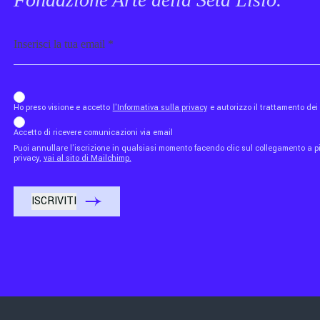
Email
b_b43a7bd9734c7124b3be52921_1911023b36
Ho preso visione e accetto
l'Informativa sulla privacy
e autorizzo il trattamento de
Accetto di ricevere comunicazioni via email
Puoi annullare l'iscrizione in qualsiasi momento facendo clic sul collegamento a piè
privacy,
vai al sito di Mailchimp.