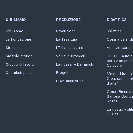
CHI SIAMO
PRODUZIONE
DIDATTICA
Chi Siamo
Produzione
Didattica
La Fondazione
La Tessitura
Corsi a calend
Storia
I Telai Jacquard
Archivio corsi
Archivio storico
Velluti e Broccati
ISTÓS - Scuola
perfezionament
Gruppo di lavoro
Lampassi e Damaschi
Calascio
Contributi pubblici
Progetti
Master I livello 
Creazione di te
Dove acquistare
d'arte"
Corso Biennale
Sartoria Storica
Scena
La nostra Polit
Qualità