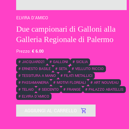
ELVIRA D'AMICO
Due campionari di Galloni alla
Galleria Regionale di Palermo
Prezzo:
€
6
.00
#
JACQUARD21
#
GALLONI
#
SICILIA
#
ERNESTO BASILE
#
SETA
#
VELLUTO RICCIO
#
TESSITURA A MANO
#
FILATI METALLICI
#
PASSAMANERIA
#
MOTIVI FLOREALI
#
ART NOUVEAU
#
TELAIO
#
SEICENTO
#
FRANGE
#
PALAZZO ABATELLIS
#
ELVIRA D'AMICO
AGGIUNGI AL CARRELLO