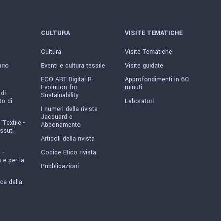
CULTURA
VISITE TEMATICHE
Cultura
Visite Tematiche
ario
Eventi e cultura tessile
Visite guidate
ECO ART Digital R-
Approfondimenti in 60
Evolution for
minuti
 di
Sustainability
o di
Laboratori
I numeri della rivista
Jacquard e
"Textile -
Abbonamento
ssuti
Articoli della rivista
 -
Codice Etico rivista
 e per la
Pubblicazioni
ica della