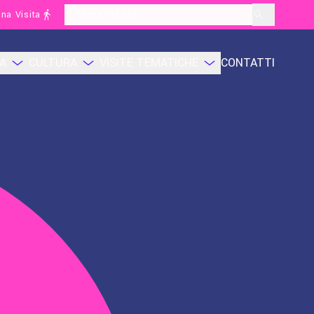
na Visita
layoutSearchLabel
CA
CULTURA
VISITE TEMATICHE
CONTATTI