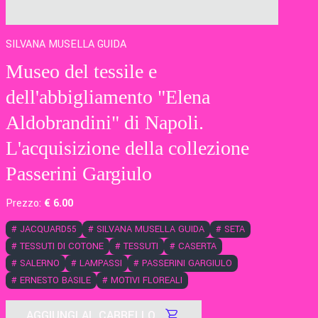
SILVANA MUSELLA GUIDA
Museo del tessile e
dell'abbigliamento "Elena
Aldobrandini" di Napoli.
L'acquisizione della collezione
Passerini Gargiulo
Prezzo:
€
6
.00
#
JACQUARD55
#
SILVANA MUSELLA GUIDA
#
SETA
#
TESSUTI DI COTONE
#
TESSUTI
#
CASERTA
#
SALERNO
#
LAMPASSI
#
PASSERINI GARGIULO
#
ERNESTO BASILE
#
MOTIVI FLOREALI
AGGIUNGI AL CARRELLO