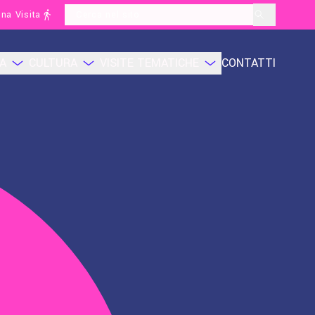
na Visita
layoutSearchLabel
CA
CULTURA
VISITE TEMATICHE
CONTATTI