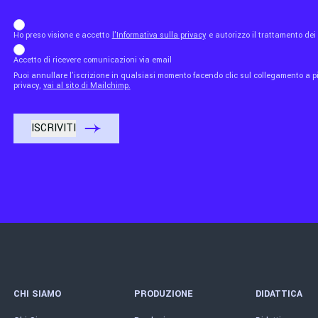
b_b43a7bd9734c7124b3be52921_1911023b36
Ho preso visione e accetto
l'Informativa sulla privacy
e autorizzo il trattamento de
Accetto di ricevere comunicazioni via email
Puoi annullare l'iscrizione in qualsiasi momento facendo clic sul collegamento a piè
privacy,
vai al sito di Mailchimp.
CHI SIAMO
PRODUZIONE
DIDATTICA