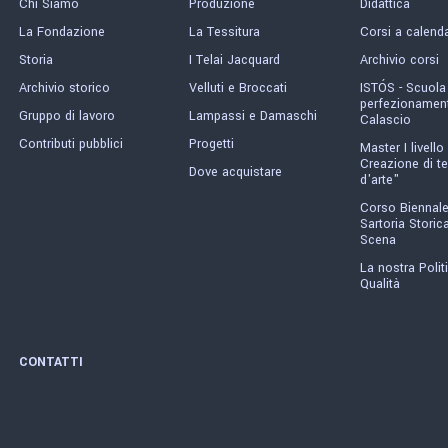
Chi Siamo
Produzione
Didattica
La Fondazione
La Tessitura
Corsi a calend
Storia
I Telai Jacquard
Archivio corsi
Archivio storico
Velluti e Broccati
ISTÓS - Scuola
perfezionament
Gruppo di lavoro
Lampassi e Damaschi
Calascio
Contributi pubblici
Progetti
Master I livello 
Creazione di te
Dove acquistare
d'arte"
Corso Biennale
Sartoria Storica
Scena
La nostra Polit
Qualità
CONTATTI