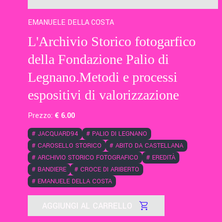
EMANUELE DELLA COSTA
L'Archivio Storico fotogarfico
della Fondazione Palio di
Legnano.Metodi e processi
espositivi di valorizzazione
Prezzo:
€
6
.00
#
JACQUARD94
#
PALIO DI LEGNANO
#
CAROSELLO STORICO
#
ABITO DA CASTELLANA
#
ARCHIVIO STORICO FOTOGRAFICO
#
EREDITÀ
#
BANDIERE
#
CROCE DI ARIBERTO
#
EMANUELE DELLA COSTA
AGGIUNGI AL CARRELLO