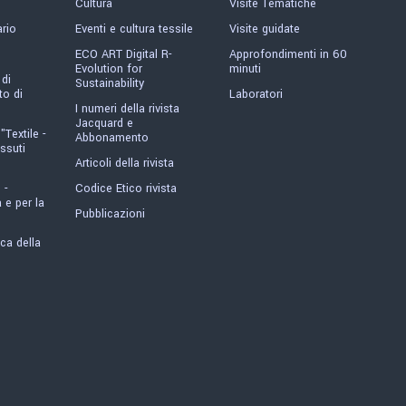
Cultura
Visite Tematiche
ario
Eventi e cultura tessile
Visite guidate
ECO ART Digital R-
Approfondimenti in 60
Evolution for
minuti
 di
Sustainability
o di
Laboratori
I numeri della rivista
Jacquard e
"Textile -
Abbonamento
ssuti
Articoli della rivista
 -
Codice Etico rivista
 e per la
Pubblicazioni
ica della