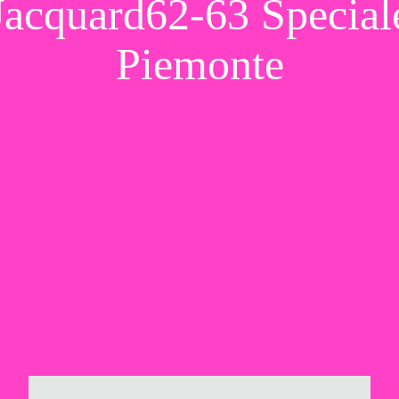
Jacquard62-63 Special
Piemonte