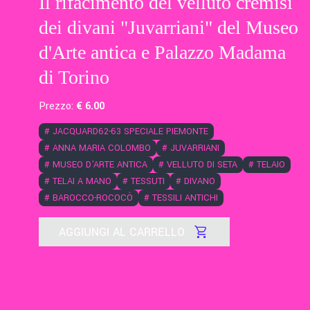
Il rifacimento del velluto cremisi
dei divani "Juvarriani" del Museo
d'Arte antica e Palazzo Madama
di Torino
Prezzo:
€
6
.00
#
JACQUARD62-63 SPECIALE PIEMONTE
#
ANNA MARIA COLOMBO
#
JUVARRIANI
#
MUSEO D'ARTE ANTICA
#
VELLUTO DI SETA
#
TELAIO
#
TELAI A MANO
#
TESSUTI
#
DIVANO
#
BAROCCO-ROCOCÒ
#
TESSILI ANTICHI
AGGIUNGI AL CARRELLO