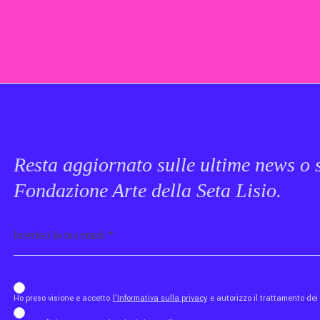
Resta aggiornato sulle ultime news o s
Fondazione Arte della Seta Lisio.
Email
b_b43a7bd9734c7124b3be52921_1911023b36
Ho preso visione e accetto
l'Informativa sulla privacy
e autorizzo il trattamento de