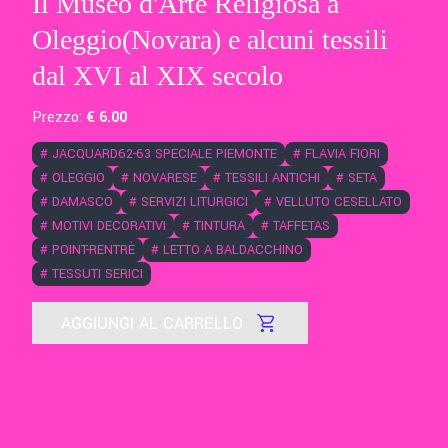
Il Museo d'Arte Religiosa a
Oleggio(Novara) e alcuni tessili
dal XVI al XIX secolo
Prezzo:
€
6
.00
#
JACQUARD62-63 SPECIALE PIEMONTE
#
FLAVIA FIORI
#
OLEGGIO
#
NOVARESE
#
TESSILI ANTICHI
#
SETA
#
DAMASCO
#
SERVIZI LITURGICI
#
VELLUTO CESELLATO
#
MOTIVI DECORATIVI
#
TINTURA
#
TAFFETAS
#
POINT-RENTRÈ
#
LETTO A BALDACCHINO
#
TESSUTI SERICI
AGGIUNGI AL CARRELLO