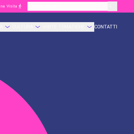
na Visita
layoutSearchLabel
CA
CULTURA
VISITE TEMATICHE
CONTATTI