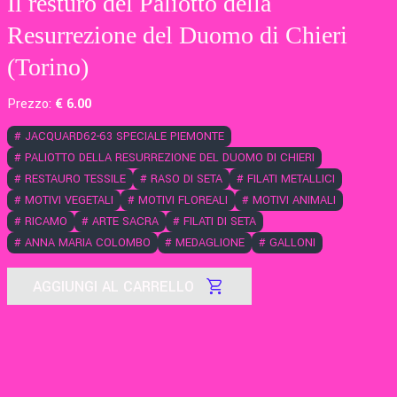
Il resturo del Paliotto della
Resurrezione del Duomo di Chieri
(Torino)
Prezzo:
€
6
.00
#
JACQUARD62-63 SPECIALE PIEMONTE
#
PALIOTTO DELLA RESURREZIONE DEL DUOMO DI CHIERI
#
RESTAURO TESSILE
#
RASO DI SETA
#
FILATI METALLICI
#
MOTIVI VEGETALI
#
MOTIVI FLOREALI
#
MOTIVI ANIMALI
#
RICAMO
#
ARTE SACRA
#
FILATI DI SETA
#
ANNA MARIA COLOMBO
#
MEDAGLIONE
#
GALLONI
AGGIUNGI AL CARRELLO