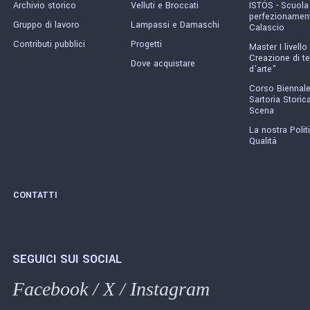
Archivio storico
Velluti e Broccati
ISTÓS - Scuola
perfezionament
Gruppo di lavoro
Lampassi e Damaschi
Calascio
Contributi pubblici
Progetti
Master I livello 
Creazione di te
Dove acquistare
d'arte"
Corso Biennale
Sartoria Storica
Scena
La nostra Polit
Qualità
CONTATTI
SEGUICI SUI SOCIAL
Facebook
/
X
/
Instagram