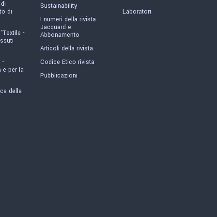
 di
Sustainability
o di
Laboratori
I numeri della rivista
Jacquard e
"Textile -
Abbonamento
ssuti
Articoli della rivista
 -
Codice Etico rivista
 e per la
Pubblicazioni
ica della