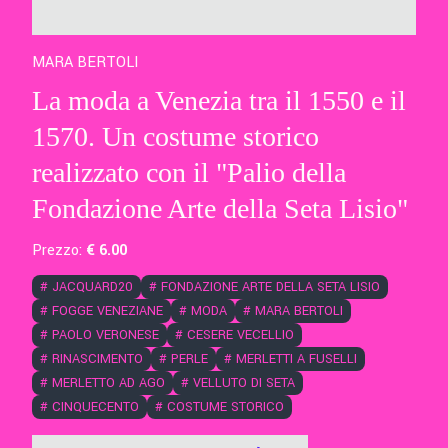
MARA BERTOLI
La moda a Venezia tra il 1550 e il
1570. Un costume storico
realizzato con il "Palio della
Fondazione Arte della Seta Lisio"
Prezzo:
€
6
.00
#
JACQUARD20
#
FONDAZIONE ARTE DELLA SETA LISIO
#
FOGGE VENEZIANE
#
MODA
#
MARA BERTOLI
#
PAOLO VERONESE
#
CESERE VECELLIO
#
RINASCIMENTO
#
PERLE
#
MERLETTI A FUSELLI
#
MERLETTO AD AGO
#
VELLUTO DI SETA
#
CINQUECENTO
#
COSTUME STORICO