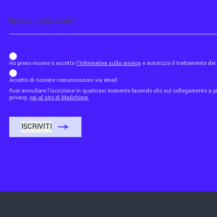
Email
b_b43a7bd9734c7124b3be52921_1911023b36
Ho preso visione e accetto
l'Informativa sulla privacy
e autorizzo il trattamento de
Accetto di ricevere comunicazioni via email
Puoi annullare l'iscrizione in qualsiasi momento facendo clic sul collegamento a piè
privacy,
vai al sito di Mailchimp.