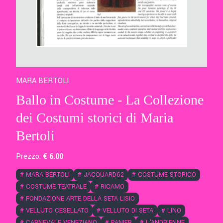
MARA BERTOLI
Ballo in Costume - La Collezione
dei Costumi storici di Maria
Bertoli
Prezzo:
€
6
.00
#
MARA BERTOLI
#
JACQUARD62
#
COSTUME STORICO
#
COSTUME TEATRALE
#
RICAMO
#
FONDAZIONE ARTE DELLA SETA LISIO
#
VELLUTO CESELLATO
#
VELLUTO DI SETA
#
LINO
#
CARNEVALE VENEZIANO
#
PANIER
#
L'ANDRIENNE