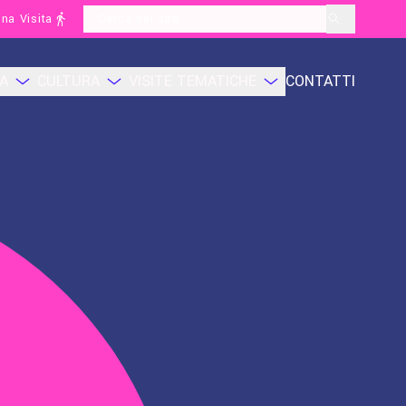
na Visita
layoutSearchLabel
CA
CULTURA
VISITE TEMATICHE
CONTATTI