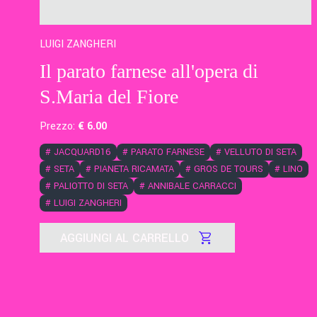
LUIGI ZANGHERI
Il parato farnese all'opera di
S.Maria del Fiore
Prezzo:
€
6
.00
#
JACQUARD16
#
PARATO FARNESE
#
VELLUTO DI SETA
#
SETA
#
PIANETA RICAMATA
#
GROS DE TOURS
#
LINO
#
PALIOTTO DI SETA
#
ANNIBALE CARRACCI
#
LUIGI ZANGHERI
AGGIUNGI AL CARRELLO