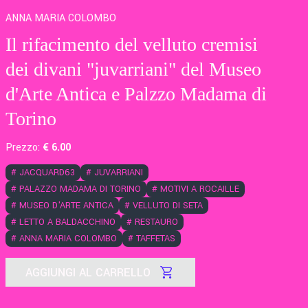
ANNA MARIA COLOMBO
Il rifacimento del velluto cremisi
dei divani "juvarriani" del Museo
d'Arte Antica e Palzzo Madama di
Torino
Prezzo:
€
6
.00
#
JACQUARD63
#
JUVARRIANI
#
PALAZZO MADAMA DI TORINO
#
MOTIVI A ROCAILLE
#
MUSEO D'ARTE ANTICA
#
VELLUTO DI SETA
#
LETTO A BALDACCHINO
#
RESTAURO
#
ANNA MARIA COLOMBO
#
TAFFETAS
AGGIUNGI AL CARRELLO