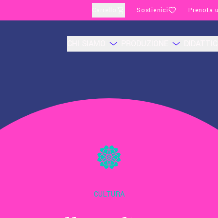
Carrello
Sostienici
Prenota u
CHI SIAMO
PRODUZIONE
DIDATTI
CULTURA