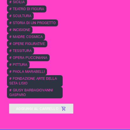
#
SICILIA
#
TEATRO DI FIGURA
#
SCULTURA
#
STORIA DI UN PROGETTO
#
INCISIONE
#
MADRE COSMICA
#
OPERE FIGURATIVE
#
TESSITURA
#
OPERA PUCCINIANA
#
PITTURA
#
PAOLA MARABELLI
#
FONDAZIONE ARTE DELLA
SETA LISIO
#
GIUSY BARBAGIOVANNI
GASPARO
AGGIUNGI AL CARRELLO