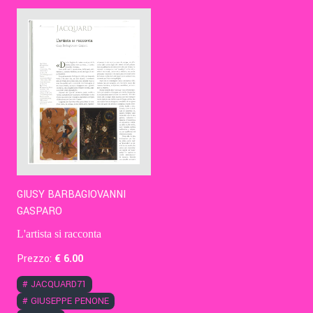
Contatti
Eng
GIUSY BARBAGIOVANNI
GASPARO
L'artista si racconta
Prezzo:
€
6
.00
#
JACQUARD71
#
GIUSEPPE PENONE