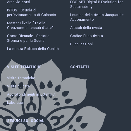
Archivio corsi
ECO ART Digital R-Evolution for
Sustainability
ISTÓS - Scuola di
perfezionamento di Calascio
I numeri della rivista Jacquard e
Abbonamento
Master I livello "Textile -
Creazione di tessuti d'arte"
Articoli della rivista
Corso Biennale - Sartoria
Codice Etico rivista
Storica e per la Scena
Pubblicazioni
La nostra Politica della Qualità
VISITE TEMATICHE
CONTATTI
Visite Tematiche
Visite guidate
Approfondimenti in 60 minuti
Laboratori
SEGUICI SUI SOCIAL