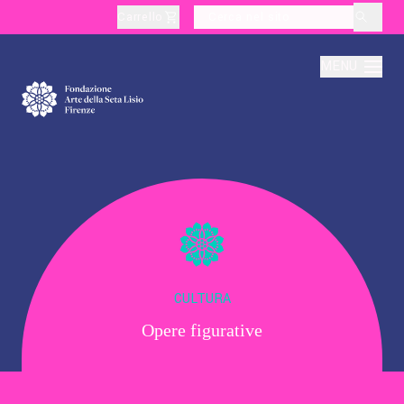
Carrello
layoutSearchLabel
MENU
Chi Siamo
Produzione
Didattica
CULTURA
Opere figurative
Cultura
Visite Tematiche