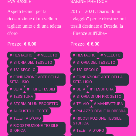
EVA BASILE
SABINE PRETSCH
Aspetti tecnici per la
2015 – 2021. Diario di un
ricostruzione di un velluto
“viaggio” per le ricostruzioni
tagliato unito e di una teletta
tessili destinate a Dresda, la
d’oro
«Firenze sull'Elba»
Prezzo:
€
6
.00
Prezzo:
€
6
.00
#
RESTAURO
#
VELLUTO
#
RESTAURO
#
VELLUTO
#
STORIA DEL TESSUTO
#
STORIA DEL TESSUTO
#
18° SECOLO
#
18° SECOLO
#
FONDAZIONE ARTE DELLA
#
FONDAZIONE ARTE DELLA
SETA LISIO
SETA LISIO
#
SETA
#
FIBRE TESSILI
#
SETA
#
TESSITURA
#
TESSITURA
#
STORIA DI UN PROGETTO
#
STORIA DI UN PROGETTO
#
TELAIO
#
MANIFATTURA
#
AUGUSTO IL FORTE
#
PALAZZO REALE DI DRESDA
#
TELETTA D'ORO
#
RICOSTRUZIONE TESSILE
STORICA
#
RICOSTRUZIONE TESSILE
STORICA
#
TELETTA D'ORO