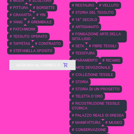
#
MODA
#
SCULTURA
#
RESTAURO
#
VELLUTO
#
PITTURA
#
BORSETTE
#
STORIA DEL TESSUTO
#
CRAVATTA
#
YIN
#
18° SECOLO
#
YANG
#
GREMBIULE
#
ARTIGIANATO
#
PATCHWORK
#
FONDAZIONE ARTE DELLA
#
TESSUTO OPERATO
SETA LISIO
#
TAFFETAS
#
CONTRASTO
#
SETA
#
FIBRE TESSILI
#
STEFANELLA SPOSITO
#
TESSITURA
#
PARAMENTO
#
RICAMO
AGGIUNGI AL CARRELLO
#
ARTE DEVOZIONALE
#
COLLEZIONE TESSILE
#
STORIA
#
STORIA DI UN PROGETTO
#
TELETTA D'ORO
#
RICOSTRUZIONE TESSILE
STORICA
#
PALAZZO REALE DI DRESDA
#
MANIFATTURA
#
MUSEO
#
CONSERVAZIONE