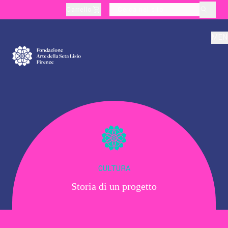
Carrello
layoutSearchLabel
MEN
Chi Siamo
Produzione
Didattica
CULTURA
Storia di un progetto
Cultura
Visite Tematiche