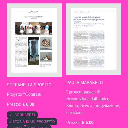
Contatti
Eng
PAOLA MARABELLI
STEFANELLA SPOSITO
I progetti passati di
Progetto "Contrasti"
ricostruzione dall’antico.
Prezzo:
€
6
.00
Studio, ricerca, progettazione,
creazione
#
JACQUARD51
#
STORIA DI UN PROGETTO
Prezzo:
€
6
.00