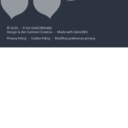
©
2026
-
P.IVA
00423890482
Design & dev Cantiere Creativo
-
Made with DatoCMS
Privacy Policy
-
Cookie Policy
-
Modifica preferenze privacy