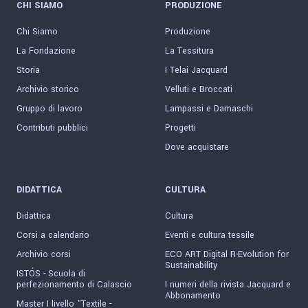
CHI SIAMO
PRODUZIONE
Chi Siamo
Produzione
La Fondazione
La Tessitura
Storia
I Telai Jacquard
Archivio storico
Velluti e Broccati
Gruppo di lavoro
Lampassi e Damaschi
Contributi pubblici
Progetti
Dove acquistare
DIDATTICA
CULTURA
Didattica
Cultura
Corsi a calendario
Eventi e cultura tessile
Archivio corsi
ECO ART Digital R-Evolution for
Sustainability
ISTÓS - Scuola di
perfezionamento di Calascio
I numeri della rivista Jacquard e
Abbonamento
Master I livello "Textile -