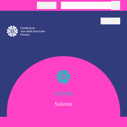
Carrello
layoutSearchLabel
MENU
Chi Siamo
Produzione
Didattica
CULTURA
Salerno
Cultura
Visite Tematiche