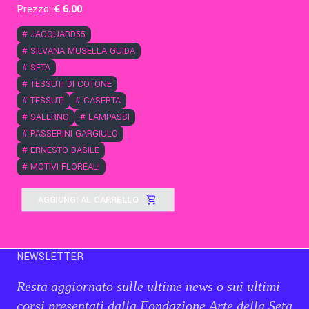
Prezzo:
€
6
.00
#
JACQUARD55
#
SILVANA MUSELLA GUIDA
#
SETA
#
TESSUTI DI COTONE
#
TESSUTI
#
CASERTA
#
SALERNO
#
LAMPASSI
#
PASSERINI GARGIULO
#
ERNESTO BASILE
#
MOTIVI FLOREALI
AGGIUNGI AL CARRELLO
NEWSLETTER
Resta aggiornato sulle ultime news o sui ultimi
corsi presentati dalla Fondazione Arte della Seta