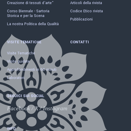
Creazione di tessuti d'arte"
Articoli della rivista
Corso Biennale - Sartoria
Codice Etico rivista
Storica e per la Scena
Pubblicazioni
La nostra Politica della Qualità
VISITE TEMATICHE
CONTATTI
Visite Tematiche
Visite guidate
Approfondimenti in 60 minuti
Laboratori
SEGUICI SUI SOCIAL
Facebook
/
X
/
Instagram
INFO