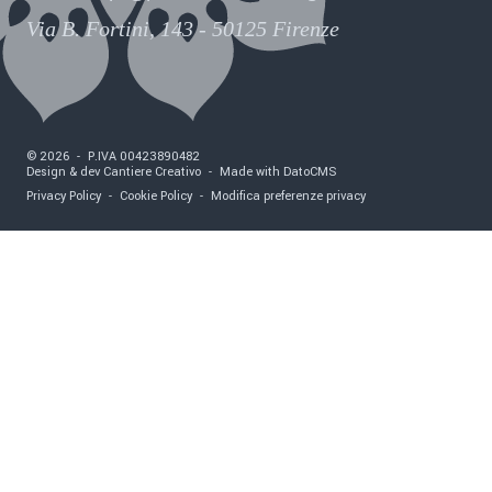
Via B. Fortini, 143 - 50125 Firenze
©
2026
-
P.IVA
00423890482
Design & dev Cantiere Creativo
-
Made with DatoCMS
Privacy Policy
-
Cookie Policy
-
Modifica preferenze privacy