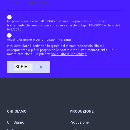
b_b43a7bd9734c7124b3be52921_1911023b36
Ho preso visione e accetto
l'Informativa sulla privacy
e autorizzo il
trattamento dei miei dati personali ai sensi del D.Lgs. 196/2003 e del GDPR
679/2016
Accetto di ricevere comunicazioni via email
Puoi annullare l'iscrizione in qualsiasi momento facendo clic sul
collegamento a piè di pagina delle nostre e-mail. Per informazioni sulle
nostre pratiche sulla privacy,
vai al sito di Mailchimp.
CHI SIAMO
PRODUZIONE
Chi Siamo
Produzione