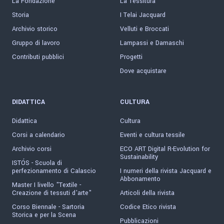
La Fondazione
La Tessitura
Storia
I Telai Jacquard
Archivio storico
Velluti e Broccati
Gruppo di lavoro
Lampassi e Damaschi
Contributi pubblici
Progetti
Dove acquistare
DIDATTICA
CULTURA
Didattica
Cultura
Corsi a calendario
Eventi e cultura tessile
Archivio corsi
ECO ART Digital R-Evolution for
Sustainability
ISTÓS - Scuola di
perfezionamento di Calascio
I numeri della rivista Jacquard e
Abbonamento
Master I livello "Textile -
Creazione di tessuti d'arte"
Articoli della rivista
Corso Biennale - Sartoria
Codice Etico rivista
Storica e per la Scena
Pubblicazioni