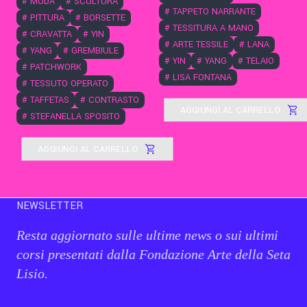
#
MODA
#
SCULTURA
#
TAPPETO NARRANTE
#
PITTURA
#
BORSETTE
#
TESSITURA A MANO
#
CRAVATTA
#
YIN
#
ARTE TESSILE
#
LANA
#
YANG
#
GREMBIULE
#
YIN
#
YANG
#
TELAIO
#
PATCHWORK
#
LISA FONTANA
#
TESSUTO OPERATO
#
TAFFETAS
#
CONTRASTO
AGGIUNGI AL CARRELLO
#
STEFANELLA SPOSITO
AGGIUNGI AL CARRELLO
NEWSLETTER
Resta aggiornato sulle ultime news o sui ultimi
corsi presentati dalla Fondazione Arte della Seta
Lisio.
Email