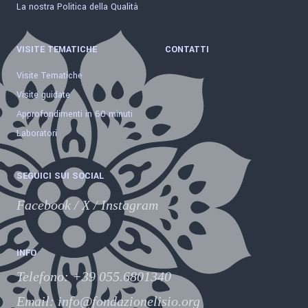
La nostra Politica della Qualità
VISITE TEMATICHE
CONTATTI
Visite Tematiche
Visite guidate
Approfondimenti in 60 minuti
Laboratori
SEGUICI SUI SOCIAL
Facebook
/
X
/
Instagram
INFO
Telefono
:
+39 055.6801340
Email:
info@fondazionelisio.org