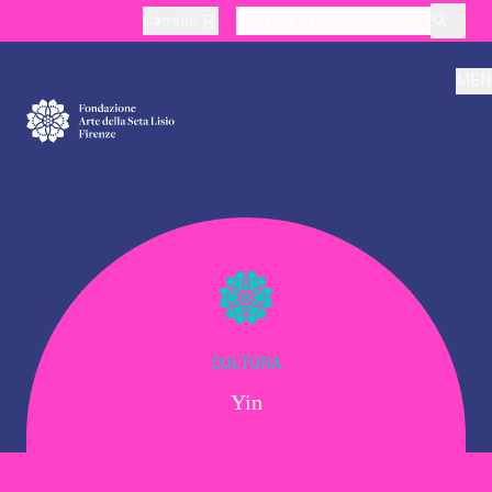
Carrello
layoutSearchLabel
MEN
Chi Siamo
Produzione
Didattica
CULTURA
Yin
Cultura
Visite Tematiche