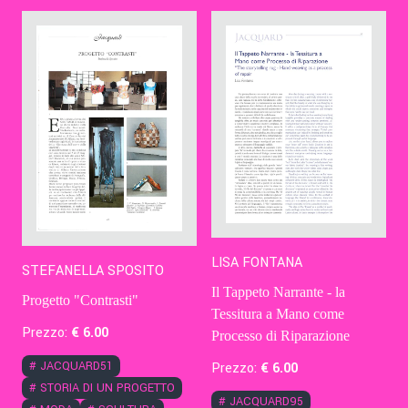
Contatti
Eng
LISA FONTANA
STEFANELLA SPOSITO
Il Tappeto Narrante - la
Progetto "Contrasti"
Tessitura a Mano come
Prezzo:
€
6
.00
Processo di Riparazione
#
JACQUARD51
Prezzo:
€
6
.00
#
STORIA DI UN PROGETTO
#
JACQUARD95