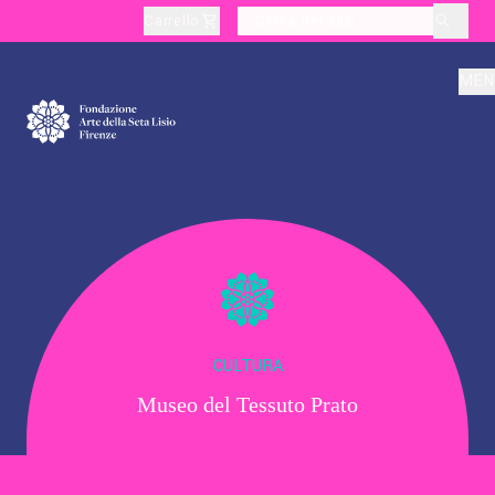
Carrello
layoutSearchLabel
MEN
Chi Siamo
Produzione
Didattica
CULTURA
Museo del Tessuto Prato
Cultura
Visite Tematiche