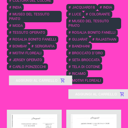
#
CULTURA DEL COLORE
#
INDIA
#
JACQUARD18
#
INDIA
#
MUSEO DEL TESSUTO
#
LUCE
#
COLORANTE
PRATO
#
MUSEO DEL TESSUTO
#
MODA
PRATO
#
TESSUTO OPERATO
#
ROSALIA BONITO FANELLI
#
ROSALIA BONITO FANELLI
#
GUJARAT
#
RAJASTHAN
#
BOMBAY
#
SERIGRAFIA
#
BANDHANI
#
MOTIVI FLOREALI
#
BROCCATO D'ORO
#
JERSEY OPERATO
#
SETA BROCCATA
#
CARLO PONZECCHI
#
TELA DI COTONE
#
RICAMO
AGGIUNGI AL CARRELLO
#
MOTIVI FLOREALI
AGGIUNGI AL CARRELLO