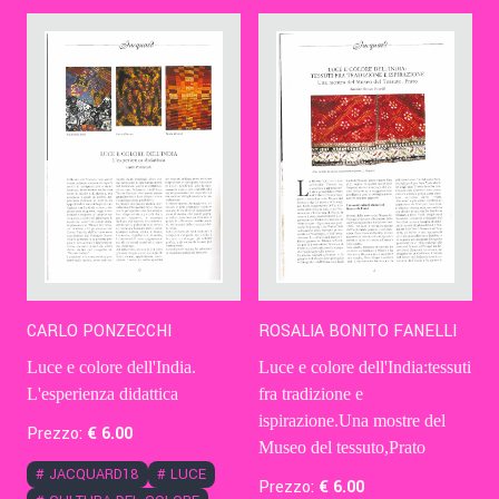
Contatti
Eng
CARLO PONZECCHI
ROSALIA BONITO FANELLI
Luce e colore dell'India.
Luce e colore dell'India:tessuti
L'esperienza didattica
fra tradizione e
ispirazione.Una mostre del
Prezzo:
€
6
.00
Museo del tessuto,Prato
#
JACQUARD18
#
LUCE
Prezzo:
€
6
.00