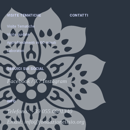
VISITE TEMATICHE
CONTATTI
Visite Tematiche
Visite guidate
Approfondimenti in 60 minuti
Laboratori
SEGUICI SUI SOCIAL
Facebook
/
X
/
Instagram
INFO
Telefono
:
+39 055.6801340
Email:
info@fondazionelisio.org