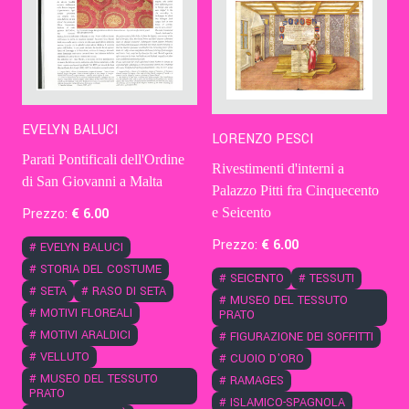
EVELYN BALUCI
LORENZO PESCI
Parati Pontificali dell'Ordine
Rivestimenti d'interni a
di San Giovanni a Malta
Palazzo Pitti fra Cinquecento
e Seicento
Prezzo:
€
6
.00
Prezzo:
€
6
.00
#
EVELYN BALUCI
#
STORIA DEL COSTUME
#
SEICENTO
#
TESSUTI
#
SETA
#
RASO DI SETA
#
MUSEO DEL TESSUTO
#
MOTIVI FLOREALI
PRATO
#
MOTIVI ARALDICI
#
FIGURAZIONE DEI SOFFITTI
#
VELLUTO
#
CUOIO D'ORO
#
MUSEO DEL TESSUTO
#
RAMAGES
PRATO
#
ISLAMICO-SPAGNOLA