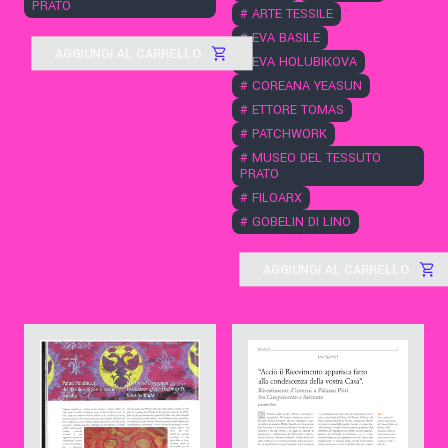
PRATO
#
ARTE TESSILE
#
EVA BASILE
AGGIUNGI AL CARRELLO
#
EVA HOLUBIKOVA
#
COREANA YEASUN
#
ETTORE TOMAS
#
PATCHWORK
#
MUSEO DEL TESSUTO
PRATO
#
FILOARX
#
GOBELIN DI LINO
AGGIUNGI AL CARRELLO