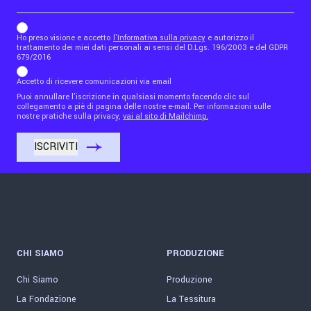
b_b43a7bd9734c7124b3be52921_1911023b36
Ho preso visione e accetto
l'Informativa sulla privacy
e autorizzo il
trattamento dei miei dati personali ai sensi del D.Lgs. 196/2003 e del GDPR
679/2016
Accetto di ricevere comunicazioni via email
Puoi annullare l'iscrizione in qualsiasi momento facendo clic sul
collegamento a piè di pagina delle nostre e-mail. Per informazioni sulle
nostre pratiche sulla privacy,
vai al sito di Mailchimp.
CHI SIAMO
PRODUZIONE
Chi Siamo
Produzione
La Fondazione
La Tessitura