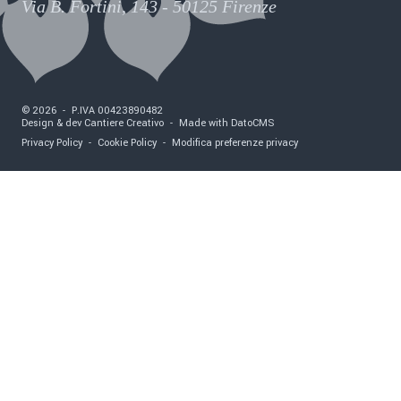
Via B. Fortini, 143 - 50125 Firenze
©
2026
-
P.IVA
00423890482
Design & dev Cantiere Creativo
-
Made with DatoCMS
Privacy Policy
-
Cookie Policy
-
Modifica preferenze privacy