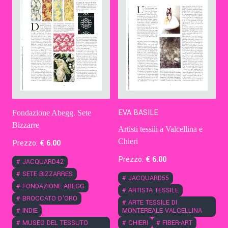
EVA BASILE
Fondazione Abegg. Sete
Bizzarre
Artisti tessili a Valcellina e
Chieri
Prezzo:
€
6
.00
Prezzo:
€
6
.00
#
JACQUARD42
#
SETE BIZZARRES
#
JACQUARD55
#
FONDAZIONE ABEGG
#
ARTISTA TESSILE
#
BROCCATO D'ORO
#
ARTE TESSILE DI
#
INDIE
MONTEREALE VALCELLINA
#
MUSEO DEL TESSUTO
#
CHIERI
#
FIBER-ART