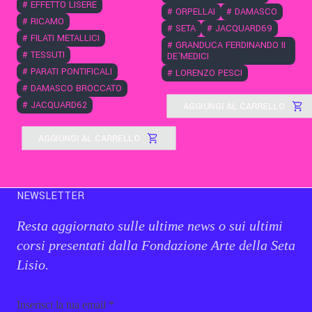
#
EFFETTO LISERÈ
#
ORPELLAI
#
DAMASCO
#
RICAMO
#
SETA
#
JACQUARD69
#
FILATI METALLICI
#
GRANDUCA FERDINANDO II
#
TESSUTI
DE'MEDICI
#
PARATI PONTIFICALI
#
LORENZO PESCI
#
DAMASCO BROCCATO
#
JACQUARD62
AGGIUNGI AL CARRELLO
AGGIUNGI AL CARRELLO
NEWSLETTER
Resta aggiornato sulle ultime news o sui ultimi
corsi presentati dalla Fondazione Arte della Seta
Lisio.
Email